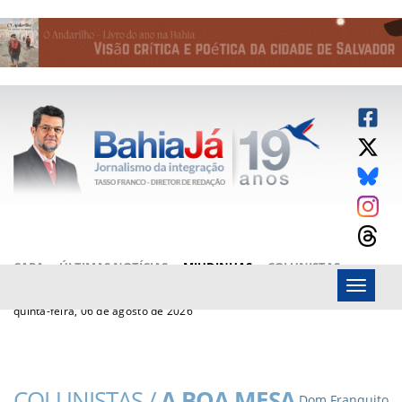
CAPA
ÚLTIMAS NOTÍCIAS
MIUDINHAS
COLUNISTAS
Menu
ARTIGOS
BAHIAJÁ VÍDEOS
FALE CONOSCO
quinta-feira, 06 de agosto de 2026
COLUNISTAS /
A BOA MESA
Dom Franquito