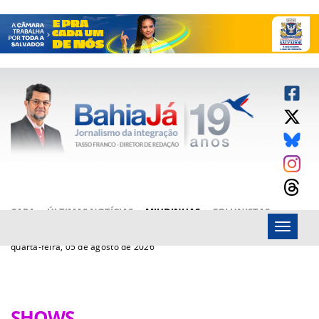
CAPA
ÚLTIMAS NOTÍCIAS
MIUDINHAS
COLUNISTAS
Menu
ARTIGOS
BAHIAJÁ VÍDEOS
FALE CONOSCO
quarta-feira, 05 de agosto de 2026
SHOWS