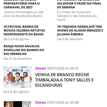
PREPARATÓRIO PARA O
SALVADOR E PASSÉ NO FINAL
CARNAVAL DE 2027
DE SEMANA
_Evento homenageia os 228
É o Tchan faz shows em
anos da Revolta dos Búzios
Salvador e São Sebastião do
Passé
VII FESTIVAL BARRIS DE
15ª FEIJOADA NEGRA JHÔ TEM
MÚSICA CELEBRA ARTISTAS
SHOWS DE ALOISIO MENEZES E
INDEPENDENTE DA BAHIA
JULIANA RIBEIRO
De 5 a 9 de agosto
Dia 6 de setembro
BANJO NOVO ANUNCIA
REVEILLON NO BAIRRO DO
RIO VERMELHO
Dia 31 de dezembro
Shows
30/07/2026 às 06:52
VENHA DE BRANCO REÚNE
TIMBALADA,A TONY SALLES E
ESCANDURAS
Dia 8 de agosto
Shows
29/07/2026 às 09:48