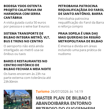
BODEGA YSIOS OSTENTA
PETROBAHIA PATROCINA
PROJETO CALATRAVA EM
REQUALIFICAÇÃOA DO FAROL
HARMONIA COM SERRA
DE SANTO ANTÔNIO, BARRA
CANTÁBRIA
Petrobahia patrocina
A visita guiada custa 50 euros
requalificação do Farol da Barra
por pessoa e o wine bar 8 euros
e reforça compro
SISTEMA TRANSPORTE DE
PRAIA SOPELA É UMA DAS
BILBAO INTEGRA METRÔ, VLT,
MAIS QUERIDAS DA REGIÃO
BUS E TRENS NO CENTRO
METROPOLITANA DE BILBAO
O aeroporto não está ainda
É imensa e divida em áreas
interligado ao metrô usa-se
incluindo uma para prática de
ônibus ou taxis
nudismo
BARES E RESTAURANTES NO
CENTRO HISTÓRICO DE
BILBAO FECHAM A MEIA NOITE
Os bares encerram às 23h na
parte externa com tolerância até
23h30min
Turismo
26/07/2026 às 14:19
MASTER PLAN DE BILBAO E
ABANDOIBARRA ENTORNO
PRZEROSO DO GUGGENHEIM