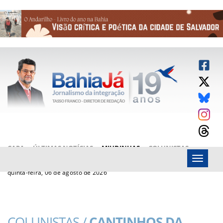
CAPA
ÚLTIMAS NOTÍCIAS
MIUDINHAS
COLUNISTAS
Menu
ARTIGOS
BAHIAJÁ VÍDEOS
FALE CONOSCO
quinta-feira, 06 de agosto de 2026
COLUNISTAS /
CANTINHOS DA