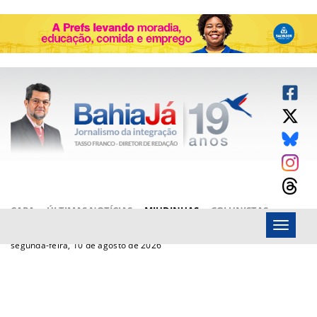
CAPA
ÚLTIMAS NOTÍCIAS
MIUDINHAS
COLUNISTAS
Menu
ARTIGOS
BAHIAJÁ VÍDEOS
FALE CONOSCO
segunda-feira, 10 de agosto de 2026