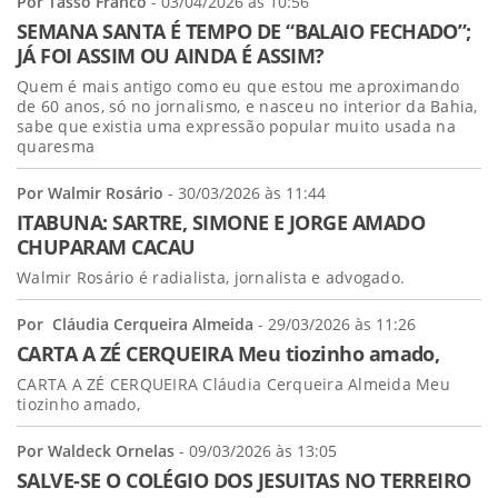
Por Tasso Franco
- 03/04/2026 às 10:56
SEMANA SANTA É TEMPO DE “BALAIO FECHADO”;
JÁ FOI ASSIM OU AINDA É ASSIM?
Quem é mais antigo como eu que estou me aproximando
de 60 anos, só no jornalismo, e nasceu no interior da Bahia,
sabe que existia uma expressão popular muito usada na
quaresma
Por Walmir Rosário
- 30/03/2026 às 11:44
ITABUNA: SARTRE, SIMONE E JORGE AMADO
CHUPARAM CACAU
Walmir Rosário é radialista, jornalista e advogado.
Por Cláudia Cerqueira Almeida
- 29/03/2026 às 11:26
CARTA A ZÉ CERQUEIRA Meu tiozinho amado,
CARTA A ZÉ CERQUEIRA Cláudia Cerqueira Almeida Meu
tiozinho amado,
Por Waldeck Ornelas
- 09/03/2026 às 13:05
SALVE-SE O COLÉGIO DOS JESUITAS NO TERREIRO