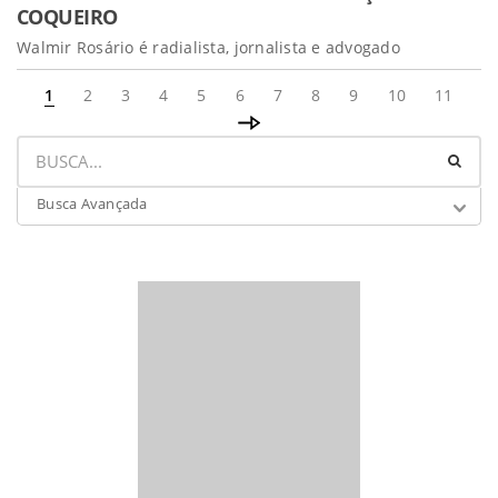
COQUEIRO
Walmir Rosário é radialista, jornalista e advogado
1
2
3
4
5
6
7
8
9
10
11
Busca Avançada