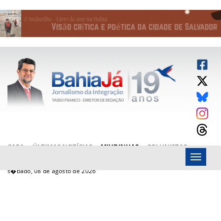
CAPA
ÚLTIMAS NOTÍCIAS
MIUDINHAS
COLUNISTAS
Menu
ARTIGOS
BAHIAJÁ VÍDEOS
FALE CONOSCO
s�bado, 08 de agosto de 2026