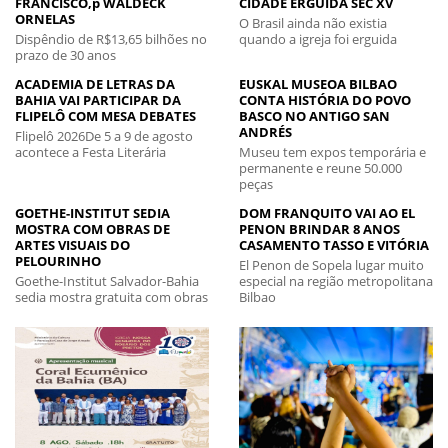
FRANCISCO,p WALDECK
CIDADE ERGUIDA SEC XV
ORNELAS
O Brasil ainda não existia
Dispêndio de R$13,65 bilhões no
quando a igreja foi erguida
prazo de 30 anos
ACADEMIA DE LETRAS DA
EUSKAL MUSEOA BILBAO
BAHIA VAI PARTICIPAR DA
CONTA HISTÓRIA DO POVO
FLIPELÔ COM MESA DEBATES
BASCO NO ANTIGO SAN
ANDRÉS
Flipelô 2026De 5 a 9 de agosto
acontece a Festa Literária
Museu tem expos temporária e
permanente e reune 50.000
peças
GOETHE-INSTITUT SEDIA
DOM FRANQUITO VAI AO EL
MOSTRA COM OBRAS DE
PENON BRINDAR 8 ANOS
ARTES VISUAIS DO
CASAMENTO TASSO E VITÓRIA
PELOURINHO
El Penon de Sopela lugar muito
Goethe-Institut Salvador-Bahia
especial na região metropolitana
sedia mostra gratuita com obras
Bilbao