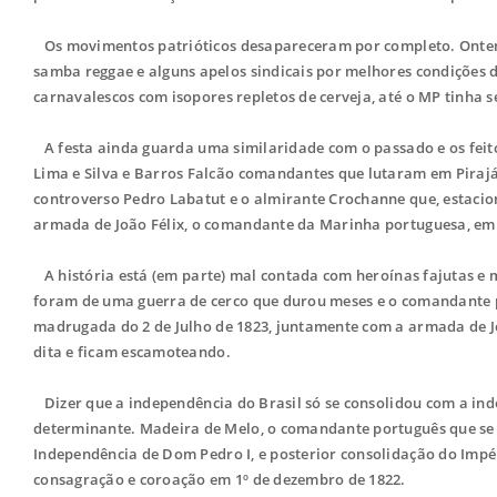
Os movimentos patrióticos desapareceram por completo. Ontem,
samba reggae e alguns apelos sindicais por melhores condições d
carnavalescos com isopores repletos de cerveja, até o MP tinha se
A festa ainda guarda uma similaridade com o passado e os feit
Lima e Silva e Barros Falcão comandantes que lutaram em Pirajá,
controverso Pedro Labatut e o almirante Crochanne que, estaci
armada de João Félix, o comandante da Marinha portuguesa, em S
A história está (em parte) mal contada com heroínas fajutas e m
foram de uma guerra de cerco que durou meses e o comandante p
madrugada do 2 de Julho de 1823, juntamente com a armada de Jo
dita e ficam escamoteando.
Dizer que a independência do Brasil só se consolidou com a ind
determinante. Madeira de Melo, o comandante português que se r
Independência de Dom Pedro I, e posterior consolidação do Imp
consagração e coroação em 1º de dezembro de 1822.