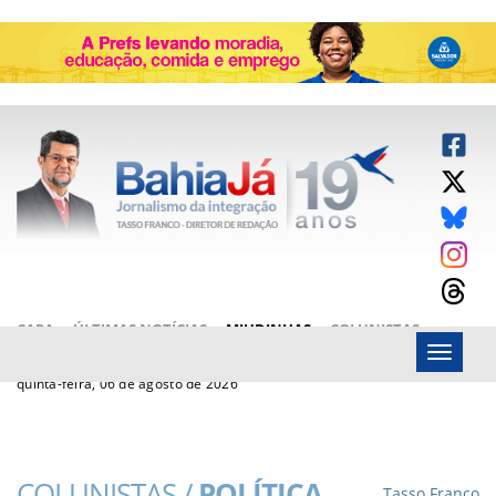
CAPA
ÚLTIMAS NOTÍCIAS
MIUDINHAS
COLUNISTAS
Menu
ARTIGOS
BAHIAJÁ VÍDEOS
FALE CONOSCO
quinta-feira, 06 de agosto de 2026
COLUNISTAS /
POLÍTICA
Tasso Franco