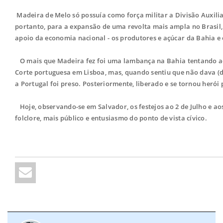
Madeira de Melo só possuía como força militar a Divisão Auxilia
portanto, para a expansão de uma revolta mais ampla no Brasil, 
apoio da economia nacional - os produtores e açúcar da Bahia e 
O mais que Madeira fez foi uma lambança na Bahia tentando ao
Corte portuguesa em Lisboa, mas, quando sentiu que não dava (
a Portugal foi preso. Posteriormente, liberado e se tornou herói 
Hoje, observando-se em Salvador, os festejos ao 2 de Julho e ao
folclore, mais público e entusiasmo do ponto de vista cívico.