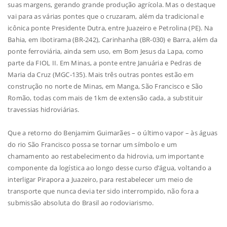
suas margens, gerando grande produção agrícola. Mas o destaque
vai para as várias pontes que o cruzaram, além da tradicional e
icônica ponte Presidente Dutra, entre Juazeiro e Petrolina (PE). Na
Bahia, em Ibotirama (BR-242), Carinhanha (BR-030) e Barra, além da
ponte ferroviária, ainda sem uso, em Bom Jesus da Lapa, como
parte da FIOL II. Em Minas, a ponte entre Januária e Pedras de
Maria da Cruz (MGC-135). Mais três outras pontes estão em
construção no norte de Minas, em Manga, São Francisco e São
Romão, todas com mais de 1km de extensão cada, a substituir
travessias hidroviárias.
Que a retorno do Benjamim Guimarães – o último vapor – às águas
do rio São Francisco possa se tornar um símbolo e um
chamamento ao restabelecimento da hidrovia, um importante
componente da logística ao longo desse curso d’água, voltando a
interligar Pirapora a Juazeiro, para restabelecer um meio de
transporte que nunca devia ter sido interrompido, não fora a
submissão absoluta do Brasil ao rodoviarismo.