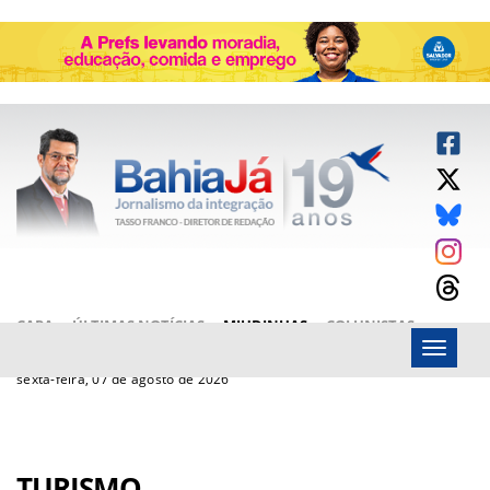
CAPA
ÚLTIMAS NOTÍCIAS
MIUDINHAS
COLUNISTAS
Menu
ARTIGOS
BAHIAJÁ VÍDEOS
FALE CONOSCO
sexta-feira, 07 de agosto de 2026
TURISMO