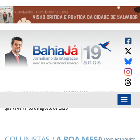
CAPA
ÚLTIMAS NOTÍCIAS
MIUDINHAS
COLUNISTAS
Menu
ARTIGOS
BAHIAJÁ VÍDEOS
FALE CONOSCO
quarta-feira, 05 de agosto de 2026
COLUNISTAS /
A BOA MESA
Dom Franquito