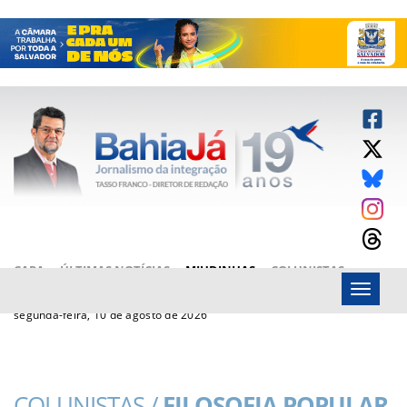
CAPA
ÚLTIMAS NOTÍCIAS
MIUDINHAS
COLUNISTAS
Menu
ARTIGOS
BAHIAJÁ VÍDEOS
FALE CONOSCO
segunda-feira, 10 de agosto de 2026
COLUNISTAS /
FILOSOFIA POPULAR