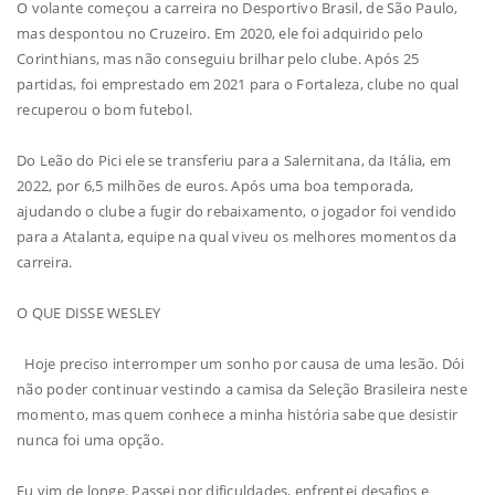
O volante começou a carreira no Desportivo Brasil, de São Paulo,
mas despontou no Cruzeiro. Em 2020, ele foi adquirido pelo
Corinthians, mas não conseguiu brilhar pelo clube. Após 25
partidas, foi emprestado em 2021 para o Fortaleza, clube no qual
recuperou o bom futebol.
Do Leão do Pici ele se transferiu para a Salernitana, da Itália, em
2022, por 6,5 milhões de euros. Após uma boa temporada,
ajudando o clube a fugir do rebaixamento, o jogador foi vendido
para a Atalanta, equipe na qual viveu os melhores momentos da
carreira.
O QUE DISSE WESLEY
Hoje preciso interromper um sonho por causa de uma lesão. Dói
não poder continuar vestindo a camisa da Seleção Brasileira neste
momento, mas quem conhece a minha história sabe que desistir
nunca foi uma opção.
Eu vim de longe. Passei por dificuldades, enfrentei desafios e