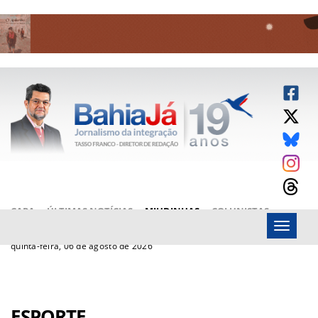
CAPA
ÚLTIMAS NOTÍCIAS
MIUDINHAS
COLUNISTAS
Menu
ARTIGOS
BAHIAJÁ VÍDEOS
FALE CONOSCO
quinta-feira, 06 de agosto de 2026
ESPORTE