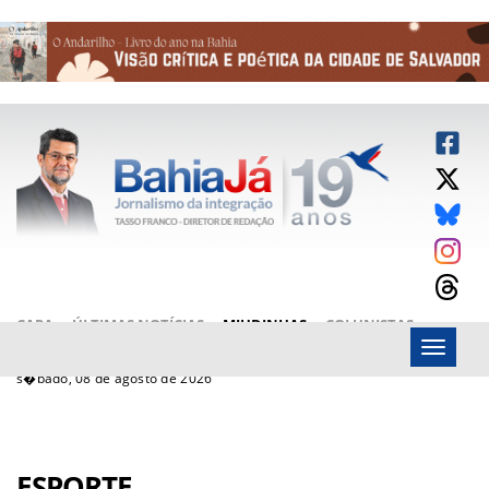
CAPA
ÚLTIMAS NOTÍCIAS
MIUDINHAS
COLUNISTAS
Menu
ARTIGOS
BAHIAJÁ VÍDEOS
FALE CONOSCO
s�bado, 08 de agosto de 2026
ESPORTE