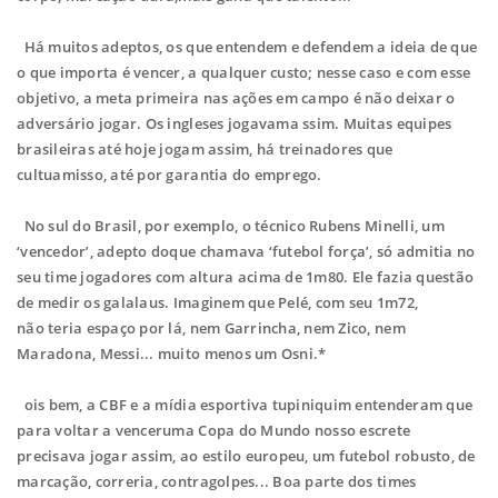
Há muitos adeptos, os que entendem e defendem a ideia de que
o que importa é vencer, a qualquer custo; nesse caso e com esse
objetivo, a meta primeira nas ações em campo é não deixar o
adversário jogar. Os ingleses jogavama ssim. Muitas equipes
brasileiras até hoje jogam assim, há treinadores que
cultuamisso, até por garantia do emprego.
No sul do Brasil, por exemplo, o técnico Rubens Minelli, um
‘vencedor’, adepto doque chamava ‘futebol força’, só admitia no
seu time jogadores com altura acima de 1m80. Ele fazia questão
de medir os galalaus. Imaginem que Pelé, com seu 1m72,
não
teria espaço por lá, nem Garrincha, nem Zico, nem
Maradona, Messi... muito menos um Osni.*
ois bem, a CBF e a mídia esportiva tupiniquim entenderam que
para voltar a venceruma Copa do Mundo nosso escrete
precisava jogar assim, ao estilo europeu, um futebol robusto, de
marcação, correria, contragolpes... Boa parte dos times