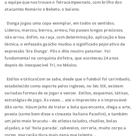
a equipe que nos trouxe o Tetracampeonato, com brilho dos
atacantes Romário e Bebeto, o baiano.
Dunga jogou uma copa exemplar, em todos os sentidos.
Liderou, marcou, berrou, armou, fez passes longos preciosos,
não errou. Enfim, na raça, com determinação, aplicação e boa
técnica, o enfezado gaúcho mudou o significado pejorativo da
expressão ‘Era Dunga’. Pôs o dito noutro patamar. Foi
fundamental na conquista doTetra, que aconteceu 24 anos
depois do inesquecível Tri, no México.
Estilos e táticasCom se sabe, desde que o futebol foi carimbado,
estabelecido como esporte pelos ingleses, no Séc XIX, existem
variadas formas de se jogar e vencer. Estilos, esquemas, táticas,
estratégias de jogo. Às vezes... até o imprevisto e o improvável
dão certo. Háum jeito de tratar a bola que encanta, chega a arte,
poesia (como bem disse o cineasta italiano Pasolini), e também
um jeito meio brucutu – de atletas taludos, chutões, bolas
alçadas, a tal ‘bola parada’, cabeceios, correria, muito corpo a
corpo, marcação dura,mais gana que talento...