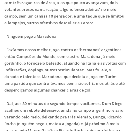
com três zagueiros de área, alas que pouco avançavam, dois
volantes presos namarcação, alguns ‘enceradeiras’ no meio-
campo, sem um camisa 10 pensador, e uma taque que se limitou
a lampejos, surtos ofensivos de Müller e Careca.
Ninguém pegou Maradona
Fazíamos nosso melhor jogo contra os ‘hermanos’ argentinos,
então Campeões do Mundo, com o astro Maradona já meio
gordinho, o tornozelo baleado, atuando na
Itália e às voltas com
infiltrações, dopings, outros ‘estimulantes’. Mas foi ele, o
danado e talentoso Maradona, que decidiu o jogo em Turim,
uma partida que controlávamos bem, não sofríamos atrás e até
desperdiçamos algumas chances claras de gol.
Daí, aos 30 minutos do segundo tempo, vacilamos. Dom Diego
acolheu um rebote defensivo, ainda no campo argentino, e saiu
varando pelo meio, deixando pra trás Alemão, Dunga, Ricardo
Rocha (ninguém pegou, matou a jogada) e, já próximo à meia
lua, quando Mauro Galvão e Ricardo Rocha saíram afoitos na