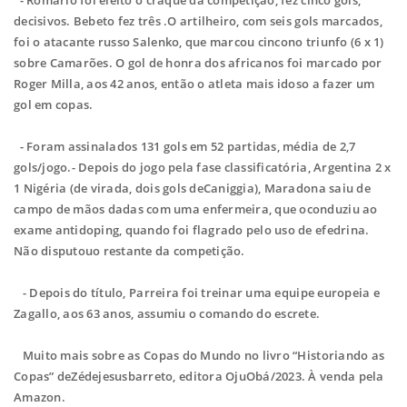
- Romário foi eleito o craque da competição, fez cinco gols,
decisivos. Bebeto fez três .O artilheiro, com seis gols marcados,
foi o atacante russo Salenko, que marcou cincono triunfo (6 x 1)
sobre Camarões. O gol de honra dos africanos foi marcado por
Roger Milla, aos 42 anos, então o atleta mais idoso a fazer um
gol em copas.
- Foram assinalados 131 gols em 52 partidas, média de 2,7
gols/jogo.- Depois do jogo pela fase classificatória, Argentina 2 x
1 Nigéria (de virada, dois gols deCaniggia), Maradona saiu de
campo de mãos dadas com uma enfermeira, que oconduziu ao
exame antidoping, quando foi flagrado pelo uso de efedrina.
Não disputouo restante da competição.
- Depois do título, Parreira foi treinar uma equipe europeia e
Zagallo, aos 63 anos, assumiu o comando do escrete.
Muito mais sobre as Copas do Mundo no livro “Historiando as
Copas” deZédejesusbarreto, editora OjuObá/2023. À venda pela
Amazon.