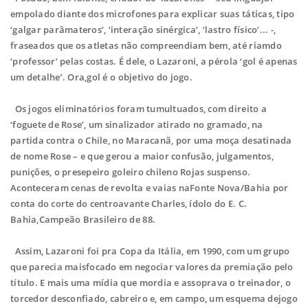
empolado diante dos microfones para explicar suas táticas, tipo
‘galgar parâmateros’, ‘interação sinérgica’, ‘lastro físico’... -,
fraseados que os atletas não compreendiam bem, até riamdo
‘professor’ pelas costas. É dele, o Lazaroni, a pérola ‘gol é apenas
um detalhe’. Ora,gol é o objetivo do jogo.
Os jogos eliminatórios foram tumultuados, com direito a
‘foguete de Rose’, um sinalizador atirado no gramado, na
partida contra o Chile, no Maracanã, por uma moça desatinada
de nome Rose – e que gerou a maior confusão, julgamentos,
punições, o presepeiro goleiro chileno Rojas suspenso.
Aconteceram cenas de revolta e vaias naFonte Nova/Bahia por
conta do corte do centroavante Charles, ídolo do E. C.
Bahia,Campeão Brasileiro de 88.
Assim, Lazaroni foi pra Copa da Itália, em 1990, com um grupo
que parecia maisfocado em negociar valores da premiação pelo
título. E mais uma mídia que mordia e assoprava o treinador, o
torcedor desconfiado, cabreiro e, em campo, um esquema dejogo