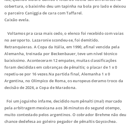
cobertura, o baixinho deu um tapinha na bola pro lado e deixou
o parceiro Caniggia de cara com Taffarel.
Caixão evela.
Voltamos pra casa mais cedo, o elenco foi recebido com vaias
no aeroporto. Lazaronie scondeu-se, foi demitido.
Retranquieras. A Copa da Itália, em 1990, afinal vencida pela
Alemanha, treinada por Beckenbauer, teve um nível técnico
baixíssimo. Aconteceram 12 empates, muitas classificações
foram decididas em cobranças de pênaltis; o placar de 1 x 0
repetiu-se por 16 vezes.Na partida final, Alemanha 1 x 0
Argentina, no Olímpico de Roma, os europeus deramo troco da
decisão de 2026, a Copa de Maradona.
Foi um joguinho infame, decidido num pênalti (mal) marcado
pela arbitragem mexicana aos 36 minutos do segund otempo,
muito contestado pelos argentinos. O cobrador Brehme não deu
chance dedefesa ao goleiro pegador de pênaltis Goycochea.