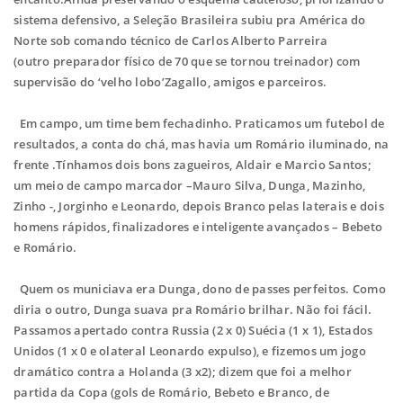
sistema defensivo, a Seleção Brasileira subiu pra América do
Norte sob comando técnico de Carlos Alberto Parreira
(outro preparador físico de 70 que se tornou treinador) com
supervisão do ‘velho lobo’Zagallo, amigos e parceiros.
Em campo, um time bem fechadinho. Praticamos um futebol de
resultados, a conta do chá, mas havia um Romário iluminado, na
frente .Tínhamos dois bons zagueiros, Aldair e Marcio Santos;
um meio de campo marcador –Mauro Silva, Dunga, Mazinho,
Zinho -, Jorginho e Leonardo, depois Branco pelas laterais e dois
homens rápidos, finalizadores e inteligente avançados – Bebeto
e Romário.
Quem os municiava era Dunga, dono de passes perfeitos. Como
diria o outro, Dunga suava pra Romário brilhar. Não foi fácil.
Passamos apertado contra Russia (2 x 0) Suécia (1 x 1), Estados
Unidos (1 x 0 e olateral Leonardo expulso), e fizemos um jogo
dramático contra a Holanda (3 x2); dizem que foi a melhor
partida da Copa (gols de Romário, Bebeto e Branco, de