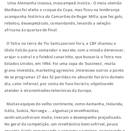
Uma Alemanha insossa, mascampeã invicta.- O meia alemão
Mathäus foi eleito o craque da Copa, mas ficou na lembrança
acampanha histórica do Camarões de Roger Milla, que fez gols,
rebolou, deuespetáculo, comandando, levando a seleção
africana às quartas de final.
O Tetra na terra do Tio SamLazaroni fora, a CBF chamou o
ídolo Falcão para comandar o escrete, com a missão derenovar,
arejar o astral e o futebol canarinho, que buscaria o Tetra nos
Estados Unidos, em 1994. Foi uma copa do ‘business’, muita
grana investida, marketing agressivo ,interesses outros a ponto
de se programar 27 das 52 partidas no absurdo horário domeio
dia, calor infernal, por conta do fuso horário, objetivando
atender à stransmissões televisivas da Europa.
Muitas equipes do velho continente, como Aemanha, Holanda,
Itália, Suécia, Noruega ... algumas já envelhecidas,
sentiram,sofreram muito, tiveram o desempenho prejudicado.
No geral da competição, um níveltécnico bem sofrível, pouco
encanto.Ainda preservando o esquema cauteloso, priorizando o