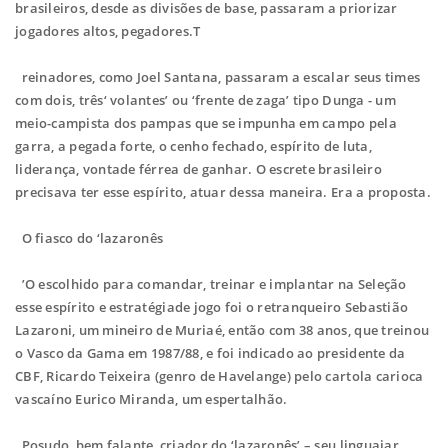
brasileiros, desde as divisões de base, passaram a priorizar
jogadores altos, pegadores.T
reinadores, como Joel Santana, passaram a escalar seus times
com dois, três‘ volantes’ ou ‘frente de zaga’ tipo Dunga - um
meio-campista dos pampas que se impunha em campo pela
garra, a pegada forte, o cenho fechado, espírito de luta,
liderança, vontade férrea de ganhar. O escrete brasileiro
precisava ter esse espírito, atuar dessa maneira. Era a proposta.
O fiasco do ‘lazaronês
’O escolhido para comandar, treinar e implantar na Seleção
esse espírito e estratégiade jogo foi o retranqueiro Sebastião
Lazaroni, um mineiro de Muriaé, então com 38 anos, que treinou
o Vasco da Gama em 1987/88, e foi indicado ao presidente da
CBF, Ricardo Teixeira (genro de Havelange) pelo cartola carioca
vascaíno Eurico Miranda, um espertalhão.
Posudo, bem falante, criador do ‘lazaronês’ – seu linguajar