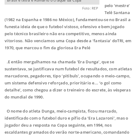
Brasil é tetra e Romário o craque da Copa
pelo ‘mestre’
Foto: REP
Telê Santana
(1982 na Espanha e 1986 no México), fundamentou-se no Brasil a
funesta ideia de que o futebol vistoso, ofensivo e bem jogado
pelo técnico brasileiro não era competitivo, menos ainda
vitorioso. Não vencíamos uma Copa desde a ‘fantasia’ doTRI, em
1970, que marcou o fim da gloriosa Era Pelé
.E então mergulhamos na chamada ‘Era Dunga’, que se
sustentava, se justificava num futebol de resultados, com atletas
marcadores, pegadores, tipo ‘pitibuls’, ocupando o meio-campo,
um sistema defensivo reforçado, prioritário e... ‘o gol como
detalhe’, como chegou a dizer o treineiro do escrete, às vésperas
do mundial de 1990.
O nome do atleta Dunga, meio-campista, ficou marcado,
identificado com o futebol duro e pífio da ‘Era Lazaroni’, mas o
jogador deu a resposta na Copa seguinte, em 1994, nos
escaldantes gramados do verão norte-americano, comandando