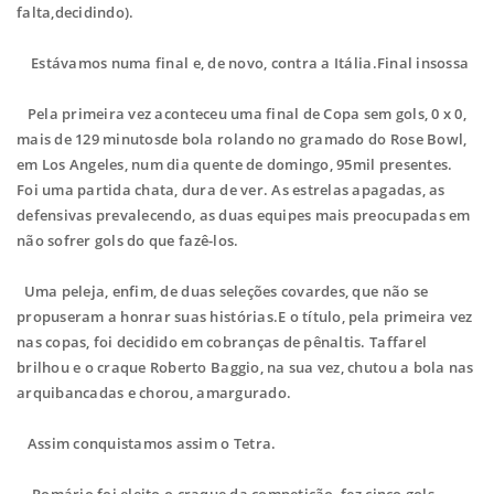
falta,decidindo).
Estávamos numa final e, de novo, contra a Itália.Final insossa
Pela primeira vez aconteceu uma final de Copa sem gols, 0 x 0,
mais de 129 minutosde bola rolando no gramado do Rose Bowl,
em Los Angeles, num dia quente de domingo, 95mil presentes.
Foi uma partida chata, dura de ver. As estrelas apagadas, as
defensivas prevalecendo, as duas equipes mais preocupadas em
não sofrer gols do que fazê-los.
Uma peleja, enfim, de duas seleções covardes, que não se
propuseram a honrar suas histórias.E o título, pela primeira vez
nas copas, foi decidido em cobranças de pênaltis. Taffarel
brilhou e o craque Roberto Baggio, na sua vez, chutou a bola nas
arquibancadas e chorou, amargurado.
Assim conquistamos assim o Tetra.