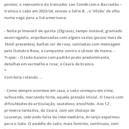
pontos; o reencontro do treinador Leo Condé com
o Barradão –
treinou o Leão em 2023/24, venceu a Série B -, o ‘Vôzão’ de olho
numa
vaga para a Sul-americana.
- Noite primaveril de quinta (25graus), tempo instável, gramado
escorregadio,
arquibancadas com alguns vazios (pouco mais de
16mil presentes), balões cor de rosa,
camisetas com mensagem
pelo Outubro Rosa, a campanha contra o câncer de mama.
-
Trajes: - O Leão baiano com padrão preto predominante,
detalhes em vermelho e
rosa; o Ceará de branco.
*
Com bola rolando ...
- Como sempre acontece em casa, o Leão começou em cima,
sufocando, marcando
forte, aquela pressão inicial. O Ceará com
dificuldades de articulação, cauteloso,
encolhido. Aos 12’,
primeira tentativa, do Ceará, com um chutaço de
Lourenço,
cobrando falta da intermediária, Arcanjo espalmou
para o lado. O assédio do Leão,
mais faminto, continuou, com