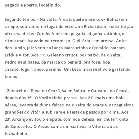
pegado e aberto, indefinido.
Segundo tempo – Na volta, Vina (aquele mesmo, ex Bahia) em
campo, sob vaias, no
lugar do veterano Richardson; substituição
ofensiva de Leo Condé. A mesma pegada,
alguma catimba, o
ritmo mais travado no recomeço. O Vitória sem pressa. Antes
dos
10min, Jair Ventura lança Mateuzinho e Osvaldo, saíram
Erick e Aitor. Aos 11’, Galeano
cruzou por baixo, da direita,
Pedro Raul bateu, da marca do pênalti, pra fora; boa
chance. Jogo franco, parelho. Um Leão mais reativo e gastando
tempo.
- Zanocello e Baya no Ceará, saem Sobral e Galeano, no Ceará,
depois dos 15’. O Vozão
tinha pressa. Aos 21’, mais uma bola
aérea, levantada duma faltas, na direita do
ataque, os zagueiros
grandões do Vitória subiram e a testada passou por cima. Aos
23’,
Arcanjo evitou o empate, com boa defesa, em chute frontal
de Zanocello.. O Vozão
com as iniciativas, o Vitória atrás,
fechadinho.