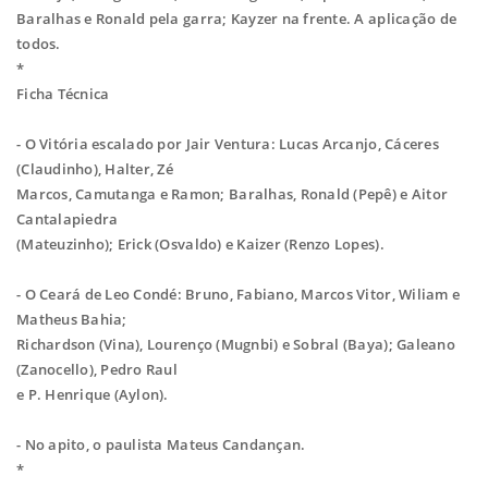
Baralhas e Ronald pela
garra; Kayzer na frente. A aplicação de
todos.
*
Ficha Técnica
- O Vitória escalado por Jair Ventura: Lucas Arcanjo, Cáceres
(Claudinho), Halter, Zé
Marcos, Camutanga e Ramon; Baralhas, Ronald (Pepê) e Aitor
Cantalapiedra
(Mateuzinho); Erick (Osvaldo) e Kaizer (Renzo Lopes).
- O Ceará de Leo Condé: Bruno, Fabiano, Marcos Vitor, Wiliam e
Matheus Bahia;
Richardson (Vina), Lourenço (Mugnbi) e Sobral (Baya); Galeano
(Zanocello), Pedro Raul
e P. Henrique (Aylon).
- No apito, o paulista Mateus Candançan.
*