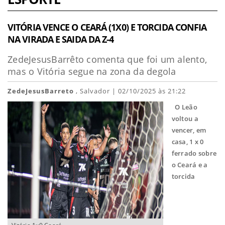
VITÓRIA VENCE O CEARÁ (1X0) E TORCIDA CONFIA
NA VIRADA E SAIDA DA Z-4
ZedeJesusBarrêto comenta que foi um alento,
mas o Vitória segue na zona da degola
ZedeJesusBarreto
, Salvador | 02/10/2025 às 21:22
O Leão
voltou a
vencer, em
casa, 1 x 0
ferrado sobre
o Ceará e a
torcida