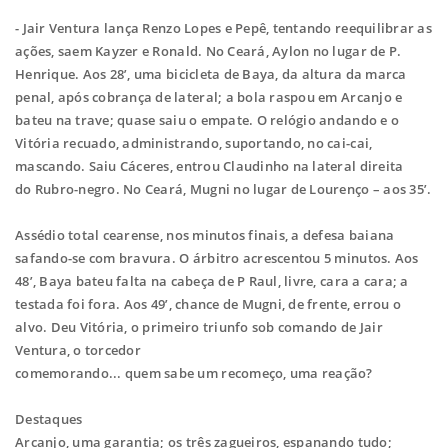
- Jair Ventura lança Renzo Lopes e Pepê, tentando reequilibrar as
ações, saem Kayzer e
Ronald. No Ceará, Aylon no lugar de P.
Henrique. Aos 28’, uma bicicleta de Baya, da
altura da marca
penal, após cobrança de lateral; a bola raspou em Arcanjo e
bateu na
trave; quase saiu o empate. O relógio andando e o
Vitória recuado, administrando,
suportando, no cai-cai,
mascando. Saiu Cáceres, entrou Claudinho na lateral direita
do
Rubro-negro. No Ceará, Mugni no lugar de Lourenço – aos 35’.
Assédio total cearense, nos minutos finais, a defesa baiana
safando-se com bravura. O
árbitro acrescentou 5 minutos. Aos
48’, Baya bateu falta na cabeça de P Raul, livre,
cara a cara; a
testada foi fora. Aos 49’, chance de Mugni, de frente, errou o
alvo.
Deu Vitória, o primeiro triunfo sob comando de Jair
Ventura, o torcedor
comemorando... quem sabe um recomeço, uma reação?
Destaques
Arcanjo, uma garantia; os três zagueiros, espanando tudo;