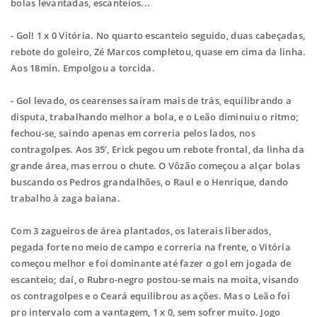
bolas levantadas, escanteios...
- Gol! 1 x 0 Vitória. No quarto escanteio seguido, duas cabeçadas,
rebote do goleiro, Zé
Marcos completou, quase em cima da linha.
Aos 18min. Empolgou a torcida.
- Gol levado, os cearenses saíram mais de trás, equilibrando a
disputa, trabalhando
melhor a bola, e o Leão diminuiu o ritmo;
fechou-se, saindo apenas em correria pelos
lados, nos
contragolpes. Aos 35’, Erick pegou um rebote frontal, da linha da
grande
área, mas errou o chute. O Vôzão começou a alçar bolas
buscando os Pedros
grandalhões, o Raul e o Henrique, dando
trabalho à zaga baiana.
Com 3 zagueiros de área plantados, os laterais liberados,
pegada forte no meio de
campo e correria na frente, o Vitória
começou melhor e foi dominante até fazer o gol
em jogada de
escanteio; daí, o Rubro-negro postou-se mais na moita, visando
os
contragolpes e o Ceará equilibrou as ações. Mas o Leão foi
pro intervalo com a
vantagem, 1 x 0, sem sofrer muito. Jogo