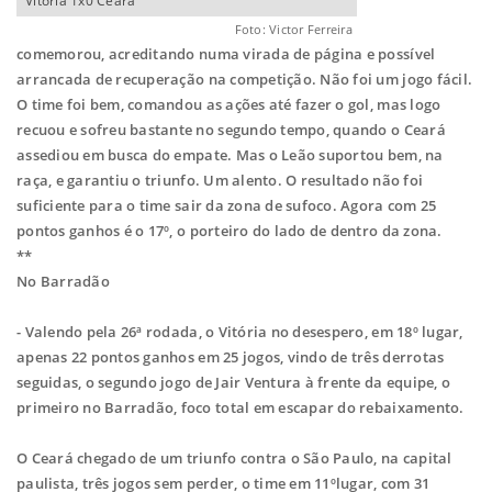
Vitória 1x0 Ceará
Foto: Victor Ferreira
comemorou,
acreditando numa virada de página e possível
arrancada de recuperação na
competição. Não foi um jogo fácil.
O time foi bem, comandou as ações até fazer o gol,
mas logo
recuou e sofreu bastante no segundo tempo, quando o Ceará
assediou em
busca do empate. Mas o Leão suportou bem, na
raça, e garantiu o triunfo. Um alento.
O resultado não foi
suficiente para o time sair da zona de sufoco. Agora com 25
pontos
ganhos é o 17º, o porteiro do lado de dentro da zona.
**
No Barradão
- Valendo pela 26ª rodada, o Vitória no desespero, em 18º lugar,
apenas 22 pontos
ganhos em 25 jogos, vindo de três derrotas
seguidas, o segundo jogo de Jair Ventura à
frente da equipe, o
primeiro no Barradão, foco total em escapar do rebaixamento.
O Ceará chegado de um triunfo contra o São Paulo, na capital
paulista, três jogos sem
perder, o time em 11ºlugar, com 31