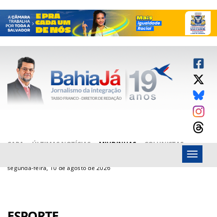
CAPA
ÚLTIMAS NOTÍCIAS
MIUDINHAS
COLUNISTAS
Menu
ARTIGOS
BAHIAJÁ VÍDEOS
FALE CONOSCO
segunda-feira, 10 de agosto de 2026
ESPORTE