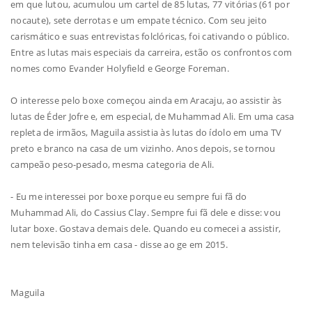
em que lutou, acumulou um cartel de 85 lutas, 77 vitórias (61 por
nocaute), sete derrotas e um empate técnico. Com seu jeito
carismático e suas entrevistas folclóricas, foi cativando o público.
Entre as lutas mais especiais da carreira, estão os confrontos com
nomes como Evander Holyfield e George Foreman.
O interesse pelo boxe começou ainda em Aracaju, ao assistir às
lutas de Éder Jofre e, em especial, de Muhammad Ali. Em uma casa
repleta de irmãos, Maguila assistia às lutas do ídolo em uma TV
preto e branco na casa de um vizinho. Anos depois, se tornou
campeão peso-pesado, mesma categoria de Ali.
- Eu me interessei por boxe porque eu sempre fui fã do
Muhammad Ali, do Cassius Clay. Sempre fui fã dele e disse: vou
lutar boxe. Gostava demais dele. Quando eu comecei a assistir,
nem televisão tinha em casa - disse ao ge em 2015.
Maguila