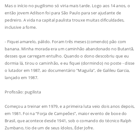
Mas o início no pugilismo só viria mais tarde. Logo aos 14 anos, o
então jovem Adilson foi para São Paulo para ser ajudante de
pedreiro. A vida na capital paulista trouxe muitas dificuldades,
inclusive a fome.
- Fiquei amarelo, pálido. Foram três meses (comendo) pão com
banana. Minha morada era um caminhão abandonado no Butantã,
desses que carregam entulho. Quando o dono descobriu que eu
dormia lá, tirou o caminhão, e eu fiquei (dormindo) no poste - disse
o lutador em 1987, ao documentário "Maguila", de Galileu Garcia,
lançado em 1987.
Profissão: pugilista
Começou a treinar em 1979, e a primeira luta veio dois anos depois,
em 1981. Foi na “Forja de Campeões”, maior evento de boxe do
Brasil, que acontece desde 1941, sob o comando do técnico Ralph
Zumbano, tio de um de seus ídolos, Éder Jofre.