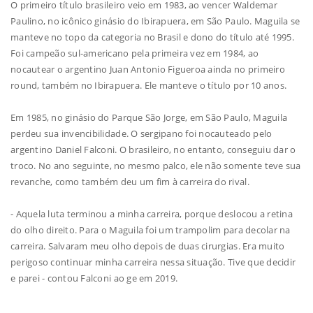
O primeiro título brasileiro veio em 1983, ao vencer Waldemar
Paulino, no icônico ginásio do Ibirapuera, em São Paulo. Maguila se
manteve no topo da categoria no Brasil e dono do título até 1995.
Foi campeão sul-americano pela primeira vez em 1984, ao
nocautear o argentino Juan Antonio Figueroa ainda no primeiro
round, também no Ibirapuera. Ele manteve o título por 10 anos.
Em 1985, no ginásio do Parque São Jorge, em São Paulo, Maguila
perdeu sua invencibilidade. O sergipano foi nocauteado pelo
argentino Daniel Falconi. O brasileiro, no entanto, conseguiu dar o
troco. No ano seguinte, no mesmo palco, ele não somente teve sua
revanche, como também deu um fim à carreira do rival.
- Aquela luta terminou a minha carreira, porque deslocou a retina
do olho direito. Para o Maguila foi um trampolim para decolar na
carreira. Salvaram meu olho depois de duas cirurgias. Era muito
perigoso continuar minha carreira nessa situação. Tive que decidir
e parei - contou Falconi ao ge em 2019.