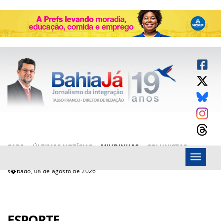
CAPA
ÚLTIMAS NOTÍCIAS
MIUDINHAS
COLUNISTAS
Menu
ARTIGOS
BAHIAJÁ VÍDEOS
FALE CONOSCO
s�bado, 08 de agosto de 2026
ESPORTE