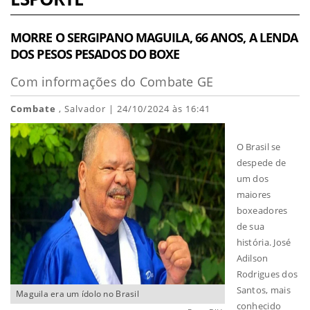
MORRE O SERGIPANO MAGUILA, 66 ANOS, A LENDA
DOS PESOS PESADOS DO BOXE
Com informações do Combate GE
Combate
, Salvador | 24/10/2024 às 16:41
O Brasil se
despede de
um dos
maiores
boxeadores
de sua
história. José
Adilson
Rodrigues dos
Santos, mais
Maguila era um ídolo no Brasil
conhecido