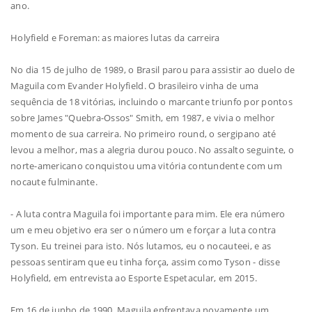
ano.
Holyfield e Foreman: as maiores lutas da carreira
No dia 15 de julho de 1989, o Brasil parou para assistir ao duelo de
Maguila com Evander Holyfield. O brasileiro vinha de uma
sequência de 18 vitórias, incluindo o marcante triunfo por pontos
sobre James "Quebra-Ossos" Smith, em 1987, e vivia o melhor
momento de sua carreira. No primeiro round, o sergipano até
levou a melhor, mas a alegria durou pouco. No assalto seguinte, o
norte-americano conquistou uma vitória contundente com um
nocaute fulminante.
- A luta contra Maguila foi importante para mim. Ele era número
um e meu objetivo era ser o número um e forçar a luta contra
Tyson. Eu treinei para isto. Nós lutamos, eu o nocauteei, e as
pessoas sentiram que eu tinha força, assim como Tyson - disse
Holyfield, em entrevista ao Esporte Espetacular, em 2015.
Em 16 de junho de 1990, Maguila enfrentava novamente um