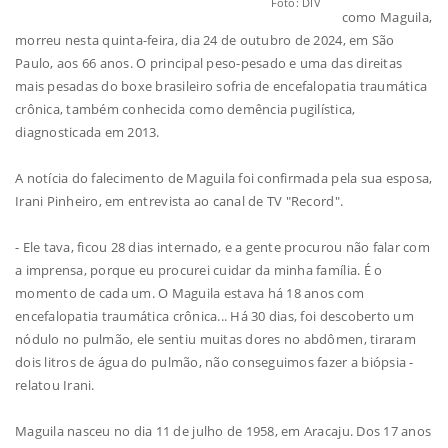
Foto: DIV
como Maguila,
morreu nesta quinta-feira, dia 24 de outubro de 2024, em São
Paulo, aos 66 anos. O principal peso-pesado e uma das direitas
mais pesadas do boxe brasileiro sofria de encefalopatia traumática
crônica, também conhecida como demência pugilística,
diagnosticada em 2013.
A notícia do falecimento de Maguila foi confirmada pela sua esposa,
Irani Pinheiro, em entrevista ao canal de TV "Record".
- Ele tava, ficou 28 dias internado, e a gente procurou não falar com
a imprensa, porque eu procurei cuidar da minha família. É o
momento de cada um. O Maguila estava há 18 anos com
encefalopatia traumática crônica... Há 30 dias, foi descoberto um
nódulo no pulmão, ele sentiu muitas dores no abdômen, tiraram
dois litros de água do pulmão, não conseguimos fazer a biópsia -
relatou Irani.
Maguila nasceu no dia 11 de julho de 1958, em Aracaju. Dos 17 anos