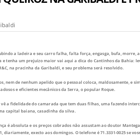
ibaldi
bindo a ladeira e seu carro falha, falta força, engasga, bufa, morre, 
a e tenha um prejuizo maior vai aqui a dica do Cantinhos da Bahia: le
R&C, na pracinha da Garibaldi, e seu problema será resolvido.
los, nem de nenhum apelido que o pessoal coloca, maldosamente, e si
adosos e eficientes mecânicos da Serra, o popular Roque.
ê vê a fidelidade do camarada que tem duas filhas, uma fazendo inte
a capital baiana, casadinha da silva.
nça é absoluta e os preços cobrados não assustam ao doutor Mantega
1,
diariamente, execto aos domingos. O telefone é 71.3331-0025 se vo