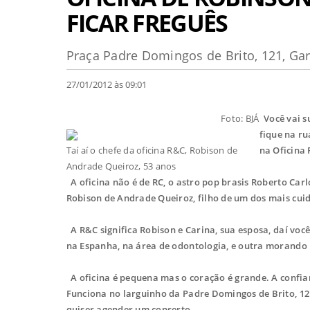
FICAR FREGUÊS
Praça Padre Domingos de Brito, 121, Gar
27/01/2012 às 09:01
Foto: BJÁ
Você vai su
fique na ru
Taí aí o chefe da oficina R&C, Robison de
na Oficina 
Andrade Queiroz, 53 anos
A oficina não é de RC, o astro pop brasis Roberto Car
Robison de Andrade Queiroz, filho de um dos mais cuid
A R&C significa Robison e Carina, sua esposa, daí voc
na Espanha, na área de odontologia, e outra morando n
A oficina é pequena mas o coração é grande. A confia
Funciona no larguinho da Padre Domingos de Brito, 12
quiser agender um conserto.