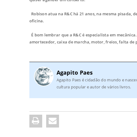
Robison atua na R&C há 21 anos, na mesma pisada, de 
oficina.
É bom lembrar que a R&C é especialista em mecânica. N
amortecedor, caixa de marcha, motor, freios, falta de
Agapito Paes
Agapito Paes é cidadão do mundo e nasceu
cultura popular e autor de vários livros.