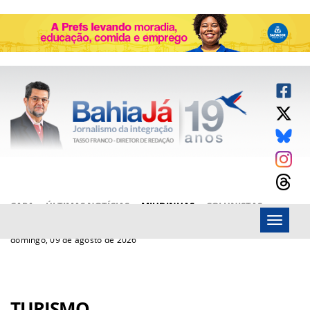
CAPA
ÚLTIMAS NOTÍCIAS
MIUDINHAS
COLUNISTAS
Menu
ARTIGOS
BAHIAJÁ VÍDEOS
FALE CONOSCO
domingo, 09 de agosto de 2026
TURISMO