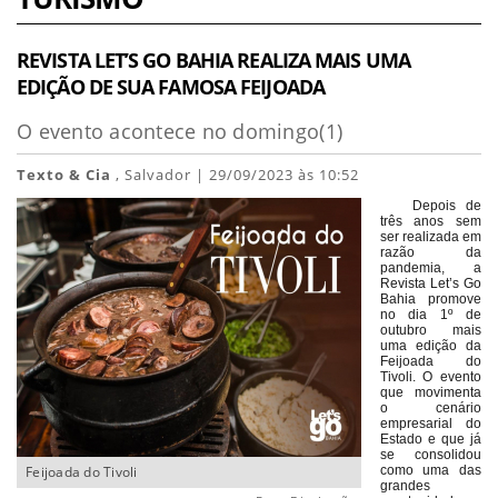
REVISTA LET’S GO BAHIA REALIZA MAIS UMA
EDIÇÃO DE SUA FAMOSA FEIJOADA
O evento acontece no domingo(1)
Texto & Cia
, Salvador | 29/09/2023 às 10:52
Depois de
três anos sem
ser realizada em
razão da
pandemia, a
Revista Let’s Go
Bahia promove
no dia 1º de
outubro mais
uma edição da
Feijoada do
Tivoli. O evento
que movimenta
o cenário
empresarial do
Estado e que já
se consolidou
Feijoada do Tivoli
como uma das
grandes