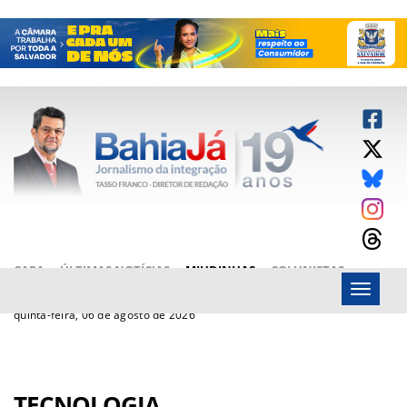
CAPA
ÚLTIMAS NOTÍCIAS
MIUDINHAS
COLUNISTAS
Menu
ARTIGOS
BAHIAJÁ VÍDEOS
FALE CONOSCO
quinta-feira, 06 de agosto de 2026
TECNOLOGIA