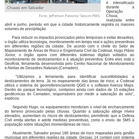
é intensificado
Chuvas em Salvador
durante a
Operação
Foto: Jefferson Peixoto/ Secom PMS
Chuva,
realizada entre
abril e junho, período em que a cidade historicamente registra os maiores
volumes de precipitação.
Para reduzir os impactos provocados pelos temporais e evitar desastres,
o órgão utiliza tecnologia, monitoramento em tempo real e ações preventivas
em diferentes regiões da cidade. De acordo com o chefe do Setor de
Mapeamento de Áreas de Risco e Engenharia Civil da Codesal, Hugo Flávio
Júnior, o órgão opera com diferentes sistemas digitais voltados ao
monitoramento de deslizamentos e à atuação preventiva. Entre eles está o
GeoRisk, ferramenta desenvolvida pelo Centro Nacional de Monitoramento
e Alertas de Desastres Naturais (Cemaden).
“Utilizamos a ferramenta para identificar suscetibilidades a
deslizamentos de terra. Já no mapeamento das áreas de risco, a Codesal
utiliza o sistema de georreferenciamento QGIS e o software Avenza Maps.
Dentro do parque tecnológico, contamos ainda com dados de 15 estações
geotécnicas do Cemaden, responsáveis por medir a saturação do solo”,
explicou.
Segundo Hugo, os equipamentos monitoram o nível de encharcamento
do terreno provocado pelas chuvas. Quando a saturação atinge níveis
elevados, aumentam os riscos de deslizamentos, permitindo que a Defesa
Civil emita alertas e adote medidas preventivas, como o envio de SMS à
população sobre situações momentâneas de risco.
Atualmente, Salvador possui 186 áreas de risco mapeadas pela gestão
municipal em diferentes regiões da cidade. Dessas, 14 contam com sistema