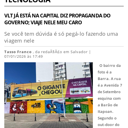
VLT JÁ ESTÁ NA CAPITAL DIZ PROPAGANDA DO
GOVERNO; VIAJE NELE MEU CARO
Se você tem dúvida é só pegá-lo fazendo uma
viagem nele
Tasso Franco
, da redaÃ§Ã£o em Salvador |
07/01/2026 às 17:49
O bairro da
foto é a
Barra. A rua
é a Avenida 7
de Setembro
esquina com
a Barão de
Itapoan.
Segundo o
out-door do