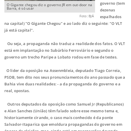
governo (tem
O Gigante chegou diz o governo JR em out-door na
Barra, é só usar
dezenas
Foto: BJÁ
espalhados
na capital) "O Gigante Chegou" e ao lado diz o seguinte: "O VLT
já está capital".
Ou seja, a propaganda não traduz a realidade dos fatos. O VLT
está em implantação no Subúrbio Ferroviário e segundo o
governo um trecho Paripe a Lobato rodou em fase de testes.
O lider da oposição na Assenmbleia, deputado Tiago Correia,
PSDB, tem dito nos seus pronunciamentos do ano passado que a
Bahia vive duas realidades: - a da propaganda do governo e a
real, opostas.
Outros deputados da oposição como Samuel Jr (Republicanos)
e Alan Sanches (União) têm falado sobre esse mesmo tema e,
historicamente cirando, o caso mais conhecido é da ponte
Salvador-Itaparica que emoldura propagandas do governo em