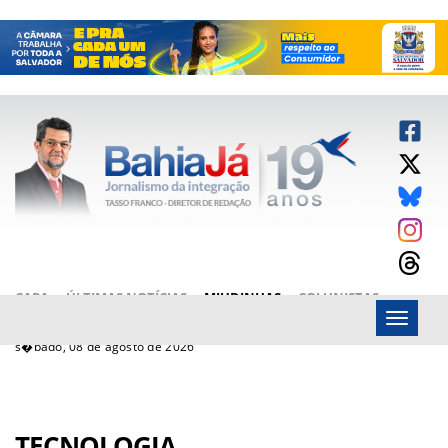
CAPA
ÚLTIMAS NOTÍCIAS
MIUDINHAS
COLUNISTAS
Menu
ARTIGOS
BAHIAJÁ VÍDEOS
FALE CONOSCO
s�bado, 08 de agosto de 2026
TECNOLOGIA