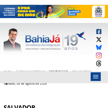
CAPA
ÚLTIMAS NOTÍCIAS
MIUDINHAS
COLUNISTAS
Menu
ARTIGOS
BAHIAJÁ VÍDEOS
FALE CONOSCO
s�bado, 08 de agosto de 2026
SALVADOR