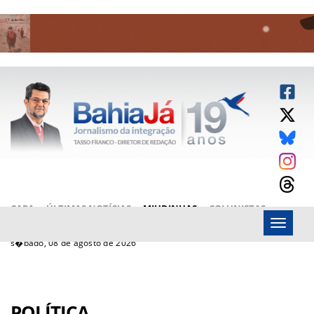
CAPA
ÚLTIMAS NOTÍCIAS
MIUDINHAS
COLUNISTAS
Menu
ARTIGOS
BAHIAJÁ VÍDEOS
FALE CONOSCO
s�bado, 08 de agosto de 2026
POLÍTICA