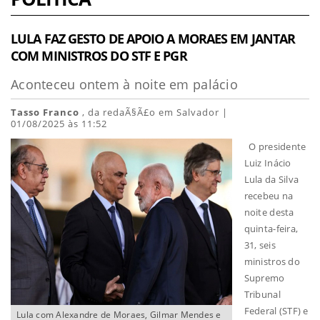
LULA FAZ GESTO DE APOIO A MORAES EM JANTAR
COM MINISTROS DO STF E PGR
Aconteceu ontem à noite em palácio
Tasso Franco
, da redaÃ§Ã£o em Salvador |
01/08/2025 às 11:52
O presidente
Luiz Inácio
Lula da Silva
recebeu na
noite desta
quinta-feira,
31, seis
ministros do
Supremo
Tribunal
Federal (STF) e
Lula com Alexandre de Moraes, Gilmar Mendes e