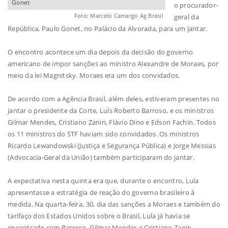
Gonet
o procurador-
Foto: Marcelo Camargo Ag Brasil
geral da
República, Paulo Gonet, no Palácio da Alvorada, para um jantar.
O encontro acontece um dia depois da decisão do governo
americano de impor sanções ao ministro Alexandre de Moraes, por
meio da lei Magnitsky. Moraes era um dos convidados.
De acordo com a Agência Brasil, além deles, estiveram presentes no
jantar o presidente da Corte, Luís Roberto Barroso, e os ministros
Gilmar Mendes, Cristiano Zanin, Flávio Dino e Edson Fachin. Todos
os 11 ministros do STF haviam sido convidados. Os ministros
Ricardo Lewandowski (Justiça e Segurança Pública) e Jorge Messias
(Advocacia-Geral da União) também participaram do jantar.
A expectativa nesta quinta era que, durante o encontro, Lula
apresentasse a estratégia de reação do governo brasileiro à
medida. Na quarta-feira, 30, dia das sanções a Moraes e também do
tarifaço dos Estados Unidos sobre o Brasil, Lula já havia se
encontrado com Barroso, Gilmar Mendes e Cristiano Zanin.