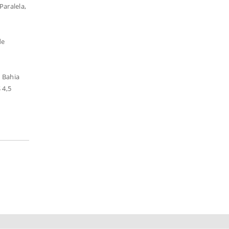
aralela,
de
 Bahia
 4,5