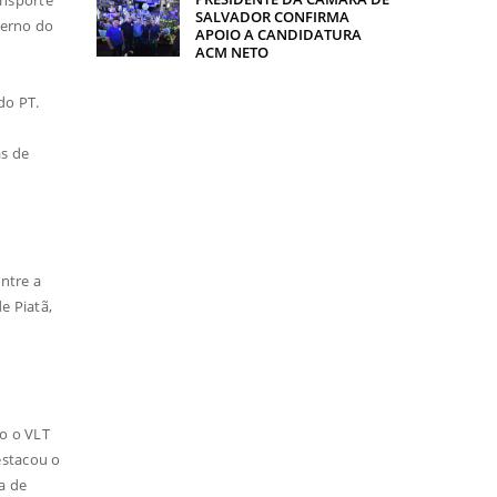
SALVADOR CONFIRMA
verno do
APOIO A CANDIDATURA
ACM NETO
do PT.
as de
ntre a
e Piatã,
mo o VLT
estacou o
a de