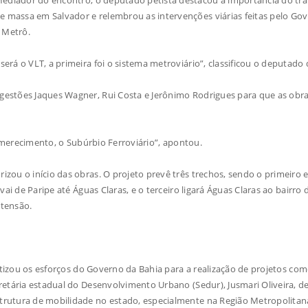
e massa em Salvador e relembrou as intervenções viárias feitas pelo Go
 Metrô.
rá o VLT, a primeira foi o sistema metroviário”, classificou o deputado 
estões Jaques Wagner, Rui Costa e Jerônimo Rodrigues para que as obr
e merecimento, o Subúrbio Ferroviário”, apontou.
zou o início das obras. O projeto prevê três trechos, sendo o primeiro e
ai de Paripe até Águas Claras, e o terceiro ligará Águas Claras ao bairro d
xtensão.
fatizou os esforços do Governo da Bahia para a realização de projetos co
retária estadual do Desenvolvimento Urbano (Sedur), Jusmari Oliveira, d
trutura de mobilidade no estado, especialmente na Região Metropolitan