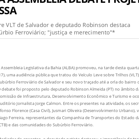
SSA
bre VLT de Salvador e deputado Robinson destaca
rbio Ferroviário; "justiça e merecimento"*
 Assembleia Legislativa da Bahia (ALBA) promoveu, na tarde desta quarta
17), uma audiência pública que tratou do Veículo Leve sobre Trilhos (VLT
ubúrbio Ferroviário de Salvador e seu novo traçado até a orla do bairro d
 debate foi proposto pelo deputado Robinson Almeida (PT) no âmbito d
omissão de Infraestrutura, Desenvolvimento Econômico e Turismo e oc
uditório Jornalista Jorge Calmon. Entre os presentes na atividade, os secr
fonso Florence (Casa Civil), Jusmari Oliveira (Desenvolvimento Urbano), 
iago Ferreira, representantes da Companhia de Transportes do Estado d
CTB) e das comunidades do Subúrbio Ferroviário.
ediador do encontro, o deputado petista destacou a importância do tr