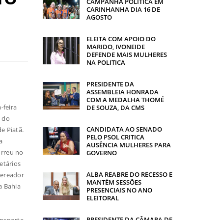
CAMPANHA POLITICA EM
CARINHANHA DIA 16 DE
AGOSTO
ELEITA COM APOIO DO
MARIDO, IVONEIDE
DEFENDE MAIS MULHERES
NA POLITICA
PRESIDENTE DA
ASSEMBLEIA HONRADA
COM A MEDALHA THOMÉ
-feira
DE SOUZA, DA CMS
) do
CANDIDATA AO SENADO
e Piatã.
PELO PSOL CRITICA
a
AUSÊNCIA MULHERES PARA
orreu no
GOVERNO
etários
ALBA REABRE DO RECESSO E
vereador
MANTÉM SESSÕES
a Bahia
PRESENCIAIS NO ANO
ELEITORAL
PRESIDENTE DA CÂMARA DE
ansporte