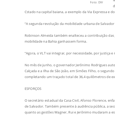
Foto: DIV
d
Cstado na capital baiana, a exemplo da Via Expressa e do
“A segunda revolução da mobilidade urbana de Salvador se
Robinson Almeida também enalteceu a contribuição das g
mobilidade na Bahia ganhassem forma.
“Agora, o VLT vai integrar, por necessidade, por justiça 
No mês de junho, o governador Jerônimo Rodrigues autori
Calçada e a Ilha de São João, em Simões Filho, o segundo v
completando um traçado total de 36,4 quilômetros de e
ESFORÇOS
O secretário estadual da Casa Civil, Afonso Florence, en
de Salvador. Também presente à audiência pública, a sec
quanto as gestões Wagner, Rui e Jerônimo mudaram a es