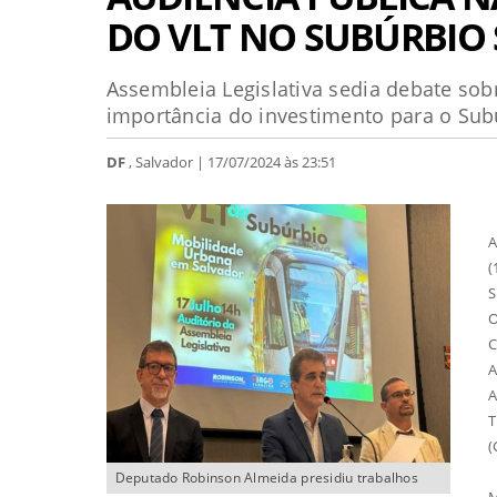
DO VLT NO SUBÚRBIO 
Assembleia Legislativa sedia debate so
importância do investimento para o Subú
DF
, Salvador | 17/07/2024 às 23:51
A
(
S
O
C
A
A
T
(
Deputado Robinson Almeida presidiu trabalhos
M