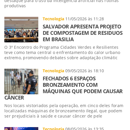
destaque para o uso da inteligência artificial nas rotinas
produtivas
Tecnologia
11/05/2026 às 11:28
SALVADOR APRESENTA PROJETO
DE COMPOSTAGEM DE RESIDUOS
EM BRASILIA
O 3º Encontro do Programa Cidades Verdes e Resilientes
teve como tema central o enfrentamento do calor urbano
extremo, promovendo debates sobre adaptação climátic
Tecnologia
09/05/2026 às 18:10
FECHADOS 6 ESPAÇOS
BRONZEAMENTO COM
MÁQUINAS QUE PODEM CAUSAR
CÂNCER
Nos locais vistoriados pela operação, em cinco deles foram
localizadas máquinas de bronzeamento ilegal, que podem
ser prejudiciais à saúde e causar câncer de pele
Tecnologia
08/05/2026 às 13:35