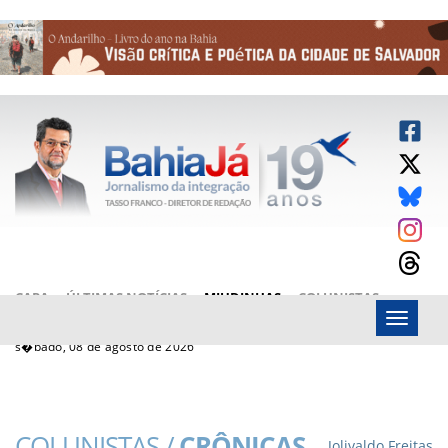
CAPA
ÚLTIMAS NOTÍCIAS
MIUDINHAS
COLUNISTAS
Menu
ARTIGOS
BAHIAJÁ VÍDEOS
FALE CONOSCO
s�bado, 08 de agosto de 2026
COLUNISTAS /
CRÔNICAS
Jolivaldo Freitas