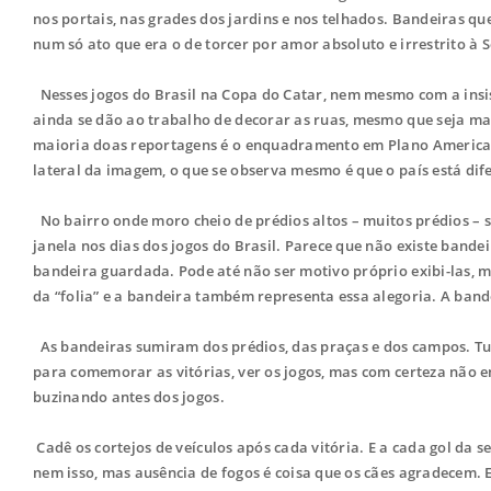
nos portais, nas grades dos jardins e nos telhados. Bandeiras qu
num só ato que era o de torcer por amor absoluto e irrestrito à S
Nesses jogos do Brasil na Copa do Catar, nem mesmo com a insis
ainda se dão ao trabalho de decorar as ruas, mesmo que seja mai
maioria doas reportagens é o enquadramento em Plano Americano
lateral da imagem, o que se observa mesmo é que o país está dif
No bairro onde moro cheio de prédios altos – muitos prédios –
janela nos dias dos jogos do Brasil. Parece que não existe band
bandeira guardada. Pode até não ser motivo próprio exibi-las, 
da “folia” e a bandeira também representa essa alegoria. A ban
As bandeiras sumiram dos prédios, das praças e dos campos. Tu
para comemorar as vitórias, ver os jogos, mas com certeza não 
buzinando antes dos jogos.
Cadê os cortejos de veículos após cada vitória. E a cada gol da 
nem isso, mas ausência de fogos é coisa que os cães agradecem.