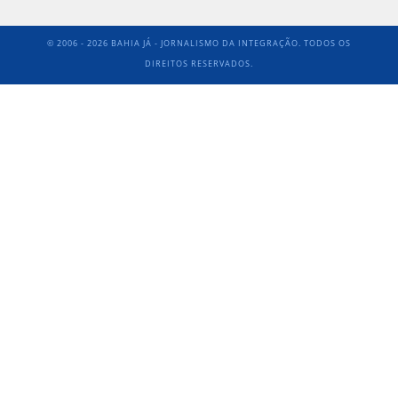
© 2006 - 2026 BAHIA JÁ - JORNALISMO DA INTEGRAÇÃO. TODOS OS
DIREITOS RESERVADOS.