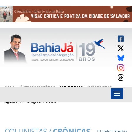
CAPA
ÚLTIMAS NOTÍCIAS
MIUDINHAS
COLUNISTAS
Menu
ARTIGOS
BAHIAJÁ VÍDEOS
FALE CONOSCO
s�bado, 08 de agosto de 2026
COLUNISTAS /
CRÔNICAS
Jolivaldo Freitas