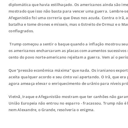
diplomática que havia estilhaçado. Os americanos ainda são imen
mostrado que isso não basta para vencer uma guerra. Lembre-se q
Afeganistão foi uma correria que Deus nos acuda. Contra o Irã, a
batalha e tome drones e mísseis, mas o Estreito de Ormuz e o Ma
conflagrados.
Trump começou a sentir o baque quando a inflação mostrou seus
os americanos encharcaram as placas com aumentos sucessivos no
cento do povo norte-americano rejeitam a guerra. Vem aí o perío
Que “pressão econômica máxima” que nada. Os iranianos export
aceita qualquer acordo e seu cinto vai apertando. O Irã, que era
agora ameaça elevar o enriquecimento de urânio para níveis pr
Vietnã, Iraque e Afeganistão mostram que ter canhões não garante
União Europeia não entrou no esparro - fracassou. Trump não é b
nem Alexandre, o Grande, resolveria o enigma.