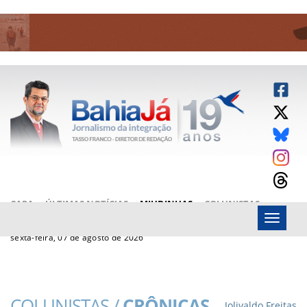
CAPA
ÚLTIMAS NOTÍCIAS
MIUDINHAS
COLUNISTAS
Menu
ARTIGOS
BAHIAJÁ VÍDEOS
FALE CONOSCO
sexta-feira, 07 de agosto de 2026
COLUNISTAS /
CRÔNICAS
Jolivaldo Freitas