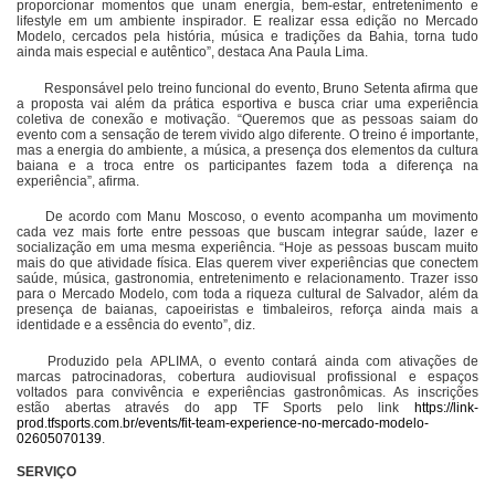
proporcionar momentos que unam energia, bem-estar, entretenimento e
lifestyle em um ambiente inspirador. E realizar essa edição no Mercado
Modelo, cercados pela história, música e tradições da Bahia, torna tudo
ainda mais especial e autêntico”, destaca Ana Paula Lima.
Responsável pelo treino funcional do evento, Bruno Setenta afirma que
a proposta vai além da prática esportiva e busca criar uma experiência
coletiva de conexão e motivação. “Queremos que as pessoas saiam do
evento com a sensação de terem vivido algo diferente. O treino é importante,
mas a energia do ambiente, a música, a presença dos elementos da cultura
baiana e a troca entre os participantes fazem toda a diferença na
experiência”, afirma.
De acordo com Manu Moscoso, o evento acompanha um movimento
cada vez mais forte entre pessoas que buscam integrar saúde, lazer e
socialização em uma mesma experiência. “Hoje as pessoas buscam muito
mais do que atividade física. Elas querem viver experiências que conectem
saúde, música, gastronomia, entretenimento e relacionamento. Trazer isso
para o Mercado Modelo, com toda a riqueza cultural de Salvador, além da
presença de baianas, capoeiristas e timbaleiros, reforça ainda mais a
identidade e a essência do evento”, diz.
Produzido pela APLIMA, o evento contará ainda com ativações de
marcas patrocinadoras, cobertura audiovisual profissional e espaços
voltados para convivência e experiências gastronômicas. As inscrições
estão abertas através do app TF Sports pelo link
https://link-
prod.tfsports.com.br/events/fit-team-experience-no-mercado-modelo-
02605070139
.
SERVIÇO