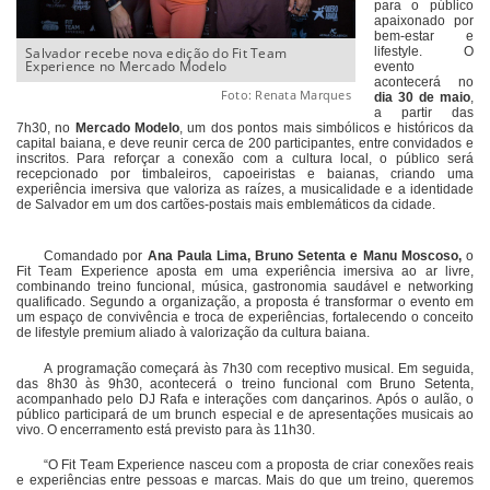
para o público
apaixonado por
bem-estar e
Salvador recebe nova edição do Fit Team
lifestyle. O
Experience no Mercado Modelo
evento
acontecerá no
Foto: Renata Marques
dia 30 de maio
,
a partir das
7h30, no
Mercado Modelo
, um dos pontos mais simbólicos e históricos da
capital baiana, e deve reunir cerca de 200 participantes, entre convidados e
inscritos. Para reforçar a conexão com a cultura local, o público será
recepcionado por timbaleiros, capoeiristas e baianas, criando uma
experiência imersiva que valoriza as raízes, a musicalidade e a identidade
de Salvador em um dos cartões-postais mais emblemáticos da cidade.
Comandado por
Ana Paula Lima, Bruno Setenta e Manu Moscoso,
o
Fit Team Experience aposta em uma experiência imersiva ao ar livre,
combinando treino funcional, música, gastronomia saudável e networking
qualificado. Segundo a organização, a proposta é transformar o evento em
um espaço de convivência e troca de experiências, fortalecendo o conceito
de lifestyle premium aliado à valorização da cultura baiana.
A programação começará às 7h30 com receptivo musical. Em seguida,
das 8h30 às 9h30, acontecerá o treino funcional com Bruno Setenta,
acompanhado pelo DJ Rafa e interações com dançarinos. Após o aulão, o
público participará de um brunch especial e de apresentações musicais ao
vivo. O encerramento está previsto para às 11h30.
“O Fit Team Experience nasceu com a proposta de criar conexões reais
e experiências entre pessoas e marcas. Mais do que um treino, queremos