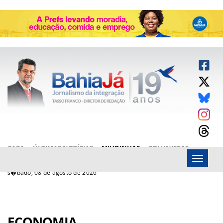
CAPA
ÚLTIMAS NOTÍCIAS
MIUDINHAS
COLUNISTAS
Menu
ARTIGOS
BAHIAJÁ VÍDEOS
FALE CONOSCO
s�bado, 08 de agosto de 2026
ECONOMIA