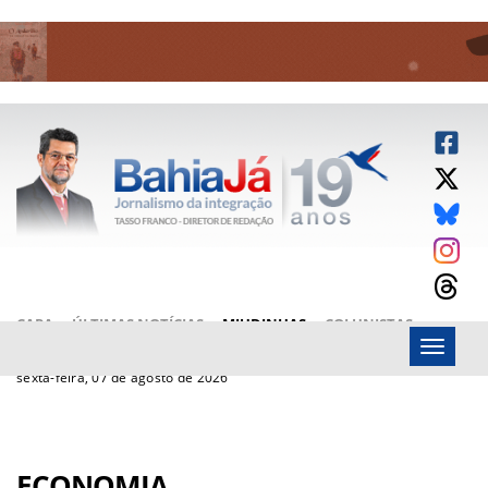
CAPA
ÚLTIMAS NOTÍCIAS
MIUDINHAS
COLUNISTAS
Menu
ARTIGOS
BAHIAJÁ VÍDEOS
FALE CONOSCO
sexta-feira, 07 de agosto de 2026
ECONOMIA