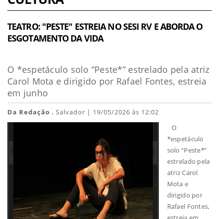
TEATRO: "PESTE" ESTREIA NO SESI RV E ABORDA O
ESGOTAMENTO DA VIDA
O *espetáculo solo “Peste*” estrelado pela atriz
Carol Mota e dirigido por Rafael Fontes, estreia
em junho
Da Redação
, Salvador | 19/05/2026 às 12:02
O
*espetáculo
solo “Peste*”
estrelado pela
atriz Carol
Mota e
dirigido por
Rafael Fontes,
estreia em