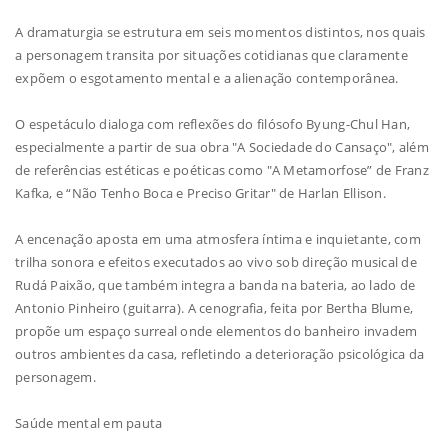
A dramaturgia se estrutura em seis momentos distintos, nos quais
a personagem transita por situações cotidianas que claramente
expõem o esgotamento mental e a alienação contemporânea.
O espetáculo dialoga com reflexões do filósofo Byung-Chul Han,
especialmente a partir de sua obra "A Sociedade do Cansaço", além
de referências estéticas e poéticas como "A Metamorfose” de Franz
Kafka, e “Não Tenho Boca e Preciso Gritar" de Harlan Ellison.
A encenação aposta em uma atmosfera íntima e inquietante, com
trilha sonora e efeitos executados ao vivo sob direção musical de
Rudá Paixão, que também integra a banda na bateria, ao lado de
Antonio Pinheiro (guitarra). A cenografia, feita por Bertha Blume,
propõe um espaço surreal onde elementos do banheiro invadem
outros ambientes da casa, refletindo a deterioração psicológica da
personagem.
Saúde mental em pauta