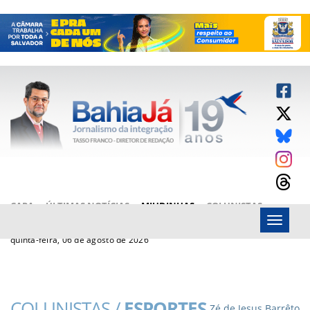
CAPA
ÚLTIMAS NOTÍCIAS
MIUDINHAS
COLUNISTAS
Menu
ARTIGOS
BAHIAJÁ VÍDEOS
FALE CONOSCO
quinta-feira, 06 de agosto de 2026
COLUNISTAS /
ESPORTES
Zé de Jesus Barrêto