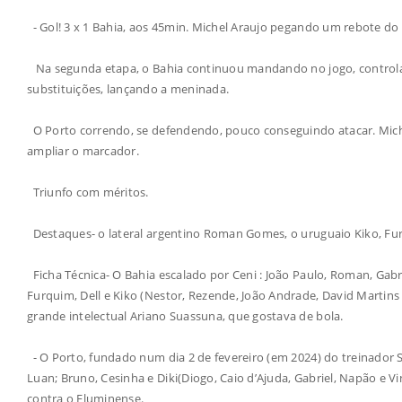
- Gol! 3 x 1 Bahia, aos 45min. Michel Araujo pegando um rebote do g
Na segunda etapa, o Bahia continuou mandando no jogo, controlan
substituições, lançando a meninada.
O Porto correndo, se defendendo, pouco conseguindo atacar. Mich
ampliar o marcador.
Triunfo com méritos.
Destaques- o lateral argentino Roman Gomes, o uruguaio Kiko, Fur
Ficha Técnica- O Bahia escalado por Ceni : João Paulo, Roman, Gabri
Furquim, Dell e Kiko (Nestor, Rezende, João Andrade, David Martin
grande intelectual Ariano Suassuna, que gostava de bola.
- O Porto, fundado num dia 2 de fevereiro (em 2024) do treinador S
Luan; Bruno, Cesinha e Diki(Diogo, Caio d’Ajuda, Gabriel, Napão e Vi
contra o Fluminense.