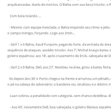
arquibancadas, duelo de invictos. O Bahia com sua beca tricolor, o 
Com bola rolando ...
- Mesmo com equipe mesclada, o Bahia impondo seu ritmo e jeito 
o campo inimigo, forçando. Logo aos 3min...
- Gol! 1 x 0 Bahia, Kauê Furquim, pegando forte, da entrada da área
sequência de ataques, assédio tricolor. Aos 7’, Michel Araujo bateu de
goleiro espalmou; aos 18’, após cruzamento de Ercik, cabeçada de D
- Gol! 2 x 0 Bahia, Dell, aos 27’. Recebeu na área, girou e bateu fort
Só depois dos 30’ o Porto chegou na frente e arrumou um pênalti, n
o pé na cabeça do adversário; o bandeira viu, sinalizou e o árbitro m
Luan cobrou a penalidade com categoria, sem chance dedefesa, d
- Aos 45’, novamente Dell, boa cabeçada, o goleiro Mateus espalmo