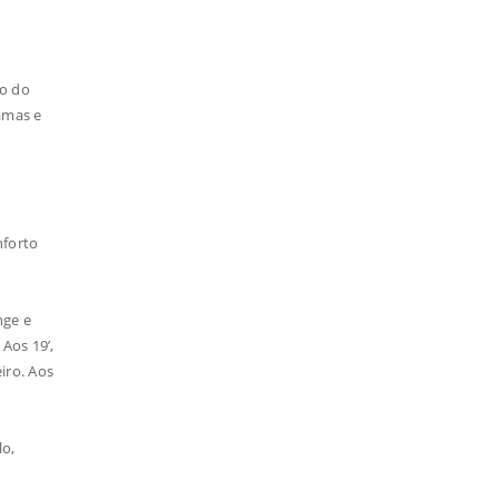
ro do
ramas e
nforto
nge e
Aos 19’,
iro. Aos
lo,