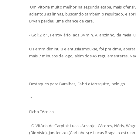
Um Vitória muito melhor na segunda etapa, mais ofensivo
adiantou as linhas, buscando também o resultado, e abriu
Bryan perdeu uma chance de cara.
- Gol! 2 x 1, Ferroviário, aos 34 min. Allanzinho, da mei
O Ferrim diminuiu e entusiasmou-se, foi pra cima, aperta
mais 7 minutos de jogo, além dos 45 regulamentares. Na
Destaques para Baralhas, Fabri e Mosquito, pelo gol.
*
Ficha Técnica
- O Vitória de Carpini: Lucas Arcanjo, Cáceres, Néris, Wa
(Dionísio), Janderson (Carlinhos) e Lucas Braga, o estrean