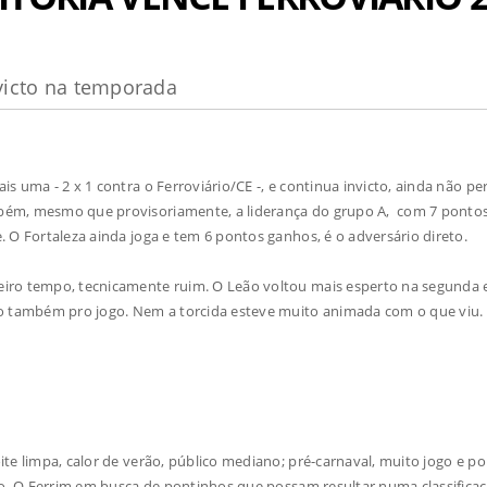
nvicto na temporada
 uma - 2 x 1 contra o Ferroviário/CE -, e continua invicto, ainda não pe
bém, mesmo que provisoriamente, a liderança do grupo A, com 7 pontos,
 O Fortaleza ainda joga e tem 6 pontos ganhos, é o adversário direto.
iro tempo, tecnicamente ruim. O Leão voltou mais esperto na segunda 
ndo também pro jogo. Nem a torcida esteve muito animada com o que viu
te limpa, calor de verão, público mediano; pré-carnaval, muito jogo e p
cto. O Ferrim em busca de pontinhos que possam resultar numa classificaç