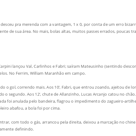
a desceu pra merenda com a vantagem, 1 x 0, por conta de um erro bizar
rente de sua área. No mais, bolas altas, muitos passes errados, poucas t
arpini lançou Val, Carlinhos e Fabri; saíram Mateusinho (sentindo desco
elos. No Ferrim, William Maranhão em campo.
 o gol, correndo mais. Aos 10’, Fabri, que entrou zoando, ajeitou de lo
ndo o segundo. Aos 12’, chute de Allanzinho, Lucas Arcanjo catou no chão. 
a foi anulada pelo bandeira, flagrou o impedimento do zagueiro-artilhe
leiro abafou, a bola foi por cima.
entrar, com todo o gás, arrancou pela direita, deixou a marcação no chine
camente definindo.