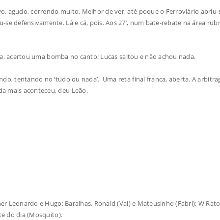
, agudo, correndo muito. Melhor de ver, até poque o Ferroviário abriu-
-se defensivamente. Lá e cá, pois. Aos 27’, num bate-rebate na área rub
a lua, acertou uma bomba no canto; Lucas saltou e não achou nada.
ndo, tentando no ‘tudo ou nada’. Uma reta final franca, aberta. A arbit
da mais aconteceu, deu Leão.
gner Leonardo e Hugo; Baralhas, Ronald (Val) e Mateusinho (Fabri); W Rat
te do dia (Mosquito).