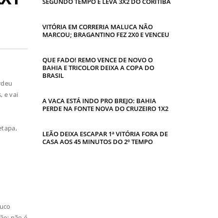
SEGUNDO TEMPO E LEVA 3X2 DO CORITIBA
VITÓRIA EM CORRERIA MALUCA NÃO
MARCOU; BRAGANTINO FEZ 2X0 E VENCEU
QUE FADO! REMO VENCE DE NOVO O
BAHIA E TRICOLOR DEIXA A COPA DO
BRASIL
rdeu
 e vai
A VACA ESTÁ INDO PRO BREJO: BAHIA
PERDE NA FONTE NOVA DO CRUZEIRO 1X2
etapa,
LEÃO DEIXA ESCAPAR 1ª VITÓRIA FORA DE
.
CASA AOS 45 MINUTOS DO 2º TEMPO
ouco
ão; não é