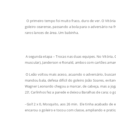
O primeiro tempo foi muito fraco, duro de ver. O Vitóri
goleiro cearense, passando a bola para o adversário na f
raros lances de área. Um babinha.
A segunda etapa – Trocas nas duas equipes. No Vitória, C
muscular), Janderson e Ronald, ambos com cartões amar
O Leão voltou mais aceso, acuando o adversário, buscando
mandou bala, defesa difícil do goleiro João Soares, evita
Wagner Leonardo chegou a marcar, de cabeça, mas a jogad
23’, Carlinhos fez a parede e deixou Baralhas de cara; o go
- Gol! 2 x 0, Mosquito, aos 26 min. Ele tinha acabado de 
encarou o goleiro e tocou com classe, ampliando e prati