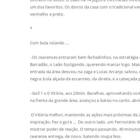
um dos favoritos. Os donos da casa com o tradicional ve
vermelho e preto.
*
Com bola rolando ...
- Os cearenses entraram bem fechadinhos, na estratégia
Barradão, o Leão fustigando, querendo marcar logo. Mas a
entrada da área desviou na zaga e Lucas Arcanjo salvou, n
negra: bola alçada de escanteio, da direita, e a cabeçad
- Gol! 1 x 0 Vitória, aos 20min. Baralhas, aproveitando 
na frente da grande área, avançou e bateu no canto, abri
O Vitória melhor, mantendo as ações mais próximas da á
inspiração. Fez o gol e ... Do outro lado, um Ferroviá
mostrar poder de reação. O tempo passando, 40 minutos e
cearense entrega, de novo, batendo roupa feio.