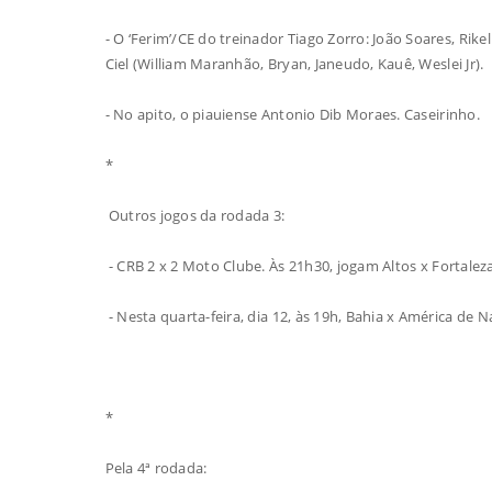
- O ‘Ferim’/CE do treinador Tiago Zorro: João Soares, Rikel
Ciel (William Maranhão, Bryan, Janeudo, Kauê, Weslei Jr).
- No apito, o piauiense Antonio Dib Moraes. Caseirinho.
*
Outros jogos da rodada 3:
- CRB 2 x 2 Moto Clube. Às 21h30, jogam Altos x Fortaleza
- Nesta quarta-feira, dia 12, às 19h, Bahia x América de 
*
Pela 4ª rodada: