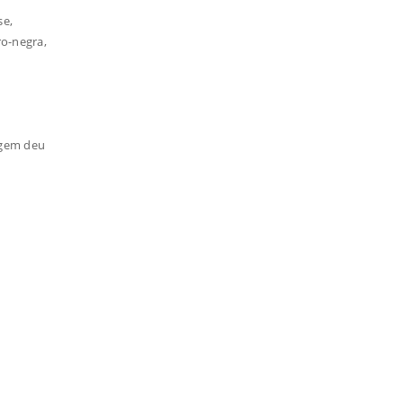
se,
ro-negra,
ragem deu
o