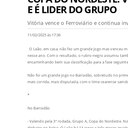
E É LIDER DO GRUPO
Vitória vence o Ferroviário e continua i
11/02/2025 às 17:36
O Leão, em casa, não fez um grande jogo mas venceu mais
nesse ano. Com o resultado, o rubro-negro assumiu tam
encaminhando bem sua classificação para a fase seguinte.
Não foi um grande jogo no Barradão, sobretudo no prime
mais corrida, mais disputada, com o time cearense sai
*
No Barradão
- Valendo pela 3ª rodada, Grupo A, Copa do Nordeste. Noi
dinheiro no bolso. O Leão há 14 jogos e três meses invi