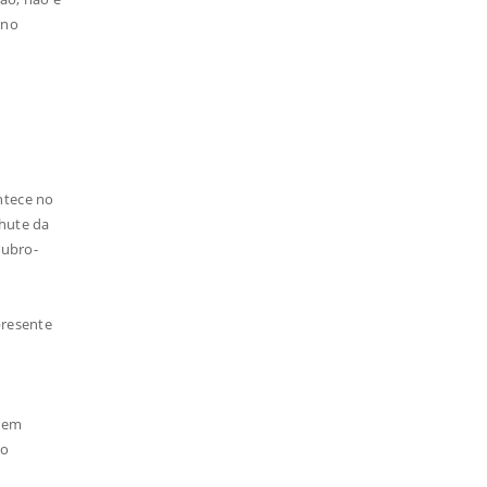
 no
ntece no
chute da
rubro-
presente
m
 sem
ão