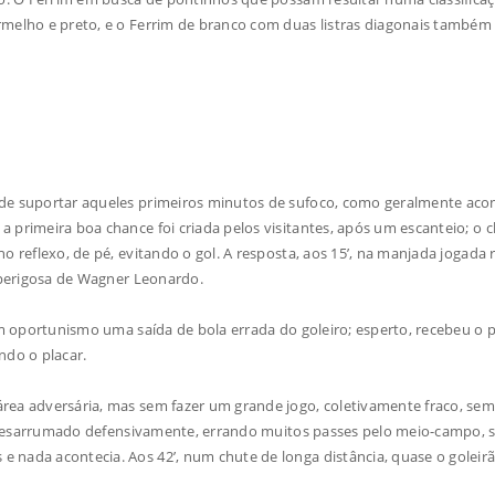
rmelho e preto, e o Ferrim de branco com duas listras diagonais também
 de suportar aqueles primeiros minutos de sufoco, como geralmente aco
 primeira boa chance foi criada pelos visitantes, após um escanteio; o 
o reflexo, de pé, evitando o gol. A resposta, aos 15’, na manjada jogada 
a perigosa de Wagner Leonardo.
com oportunismo uma saída de bola errada do goleiro; esperto, recebeu o 
ndo o placar.
rea adversária, mas sem fazer um grande jogo, coletivamente fraco, se
rio desarrumado defensivamente, errando muitos passes pelo meio-campo,
 nada acontecia. Aos 42’, num chute de longa distância, quase o goleir