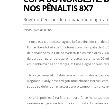
NOS PÊNALTIS 8X7
Rogério Ceni perdeu o baianão e agora 
29/05/2024 às 09:05
Fortaleza x CRB das Alagoas farão a final do Nordest
Fonte Nova lotada de tricolores com o empate de 0 x 
de penalidades, o CRB converteu 8 e os tricolores 7; 
da partida - garantiu o zero no placar durante os 90 m
em nenhuma das cobranças. O time alagoano veio retr
No jogo normal o Bahia teve o domínio das ações a m
alagoano, Cauly desperdiçou uma chance incrível, cara
soube se defender, marcou duro o campo inteiro, corr
O CRB, pois, está na final contra o forte Fortaleza que
cearense é o grande favorito à conquista do troféu no