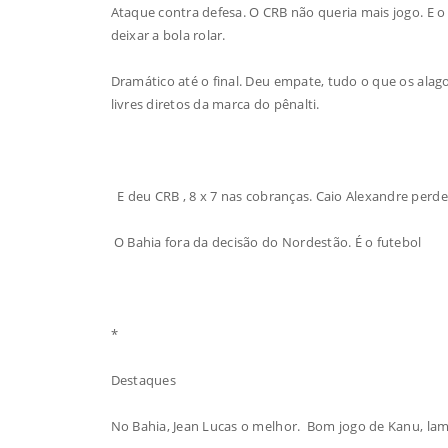
Ataque contra defesa. O CRB não queria mais jogo. E o
deixar a bola rolar.
Dramático até o final. Deu empate, tudo o que os alag
livres diretos da marca do pênalti.
E deu CRB , 8 x 7 nas cobranças. Caio Alexandre per
O Bahia fora da decisão do Nordestão. É o futebol
*
Destaques
No Bahia, Jean Lucas o melhor. Bom jogo de Kanu, lamp