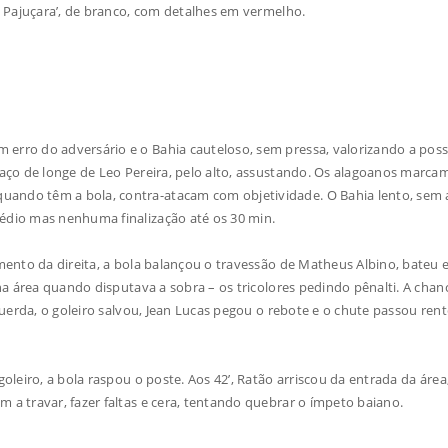
a Pajuçara’, de branco, com detalhes em vermelho.
erro do adversário e o Bahia cauteloso, sem pressa, valorizando a poss
taço de longe de Leo Pereira, pelo alto, assustando. Os alagoanos marca
ando têm a bola, contra-atacam com objetividade. O Bahia lento, sem 
édio mas nenhuma finalização até os 30 min.
mento da direita, a bola balançou o travessão de Matheus Albino, bateu
na área quando disputava a sobra – os tricolores pedindo pênalti. A chanc
querda, o goleiro salvou, Jean Lucas pegou o rebote e o chute passou ren
oleiro, a bola raspou o poste. Aos 42’, Ratão arriscou da entrada da área,
 a travar, fazer faltas e cera, tentando quebrar o ímpeto baiano.