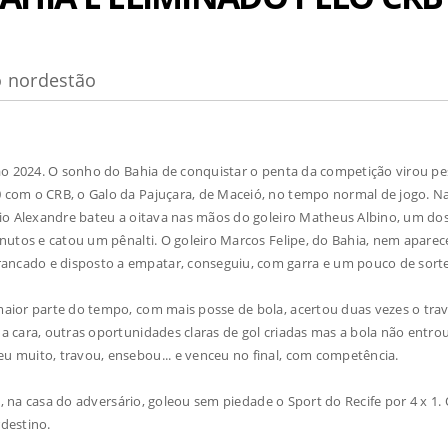
o nordestão
ão 2024. O sonho do Bahia de conquistar o penta da competição virou p
0 com o CRB, o Galo da Pajuçara, de Maceió, no tempo normal de jogo. N
Caio Alexandre bateu a oitava nas mãos do goleiro Matheus Albino, um do
inutos e catou um pênalti. O goleiro Marcos Felipe, do Bahia, nem aparec
ancado e disposto a empatar, conseguiu, com garra e um pouco de sorte
aior parte do tempo, com mais posse de bola, acertou duas vezes o tra
 a cara, outras oportunidades claras de gol criadas mas a bola não entro
eu muito, travou, ensebou... e venceu no final, com competência.
, na casa do adversário, goleou sem piedade o Sport do Recife por 4 x 1. 
rdestino.