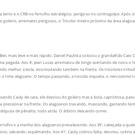
a lento e o CRB no ferrolho estratégico, perigoso no contragolpe. Após os
do goleiro, arremates perigosos, o Tricolor inteiro próximo da área alago
iel, mais leve e mais rápido. Daniel Paulista colocou o grandalhão Caio 
a pegada. Aos 4’, Jean Lucas arrematou de longe acertando de novo o t
ndo melhor a bola, incomodando também na frente. Os tricolores irrita
do o time alagoano. O tempo passando, a torcida inquieta, o nervosismo
xando Cauly de cara, ele desviou do goleiro mas a bola, caprichosa, pas
 a pressionar na frente. Os alagoanos travando, mascando, gastando te
sputa de pênaltis, todo atrás. O árbitro deixando correr.
 ferrolho e a manha dos alagoanos prevalecendo. Aos 39’, cabeçada a que
no, salvando, espalmando. Aos 41’, Cauly cobrou falta, desviou, cobriu a