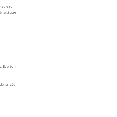
 goleiro
ênalti que
s, Éverton
deira, Léo