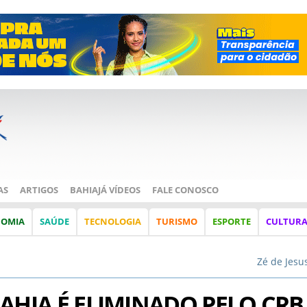
AS
ARTIGOS
BAHIAJÁ VÍDEOS
FALE CONOSCO
NOMIA
SAÚDE
TECNOLOGIA
TURISMO
ESPORTE
CULTUR
Zé de Jesu
AHIA É ELIMINADO PELO CRB