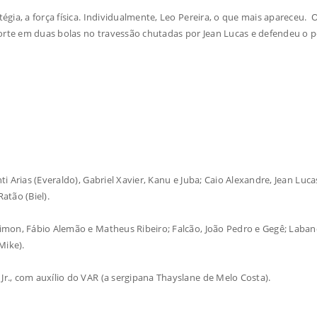
égia, a força física. Individualmente, Leo Pereira, o que mais apareceu. O
orte em duas bolas no travessão chutadas por Jean Lucas e defendeu o p
ti Arias (Everaldo), Gabriel Xavier, Kanu e Juba; Caio Alexandre, Jean Luca
atão (Biel).
aimon, Fábio Alemão e Matheus Ribeiro; Falcão, João Pedro e Gegê; Laban
Mike).
Jr., com auxílio do VAR (a sergipana Thayslane de Melo Costa).