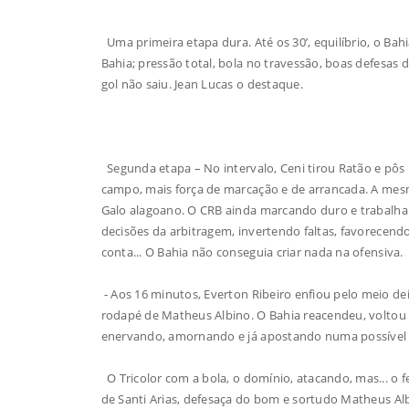
Uma primeira etapa dura. Até os 30’, equilíbrio, o Bahi
Bahia; pressão total, bola no travessão, boas defesas 
gol não saiu. Jean Lucas o destaque.
Segunda etapa – No intervalo, Ceni tirou Ratão e pôs B
campo, mais força de marcação e de arrancada. A mesm
Galo alagoano. O CRB ainda marcando duro e trabalha
decisões da arbitragem, invertendo faltas, favorecen
conta... O Bahia não conseguia criar nada na ofensiva.
- Aos 16 minutos, Everton Ribeiro enfiou pelo meio dei
rodapé de Matheus Albino. O Bahia reacendeu, voltou
enervando, amornando e já apostando numa possível di
O Tricolor com a bola, o domínio, atacando, mas... o
de Santi Arias, defesaça do bom e sortudo Matheus Albi