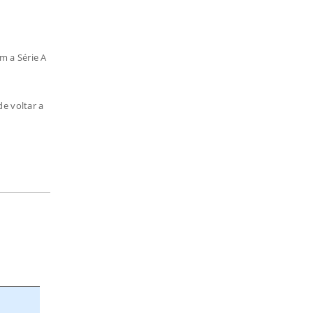
m a Série A
e voltar a