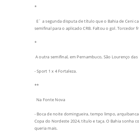
*
E´ a segunda disputa de título que o Bahia de Ceni cai
semifinal para o aplicado CRB. Faltou o gol. Torcedor 
*
A outra semifinal, em Pernambuco, São Lourenço das
- Sport 1 x 4 Fortaleza.
**
Na Fonte Nova
- Boca de noite domingueira, tempo limpo, arquibancada
Copa do Nordeste 2024, título e taça. O Bahia sonha c
queria mais.