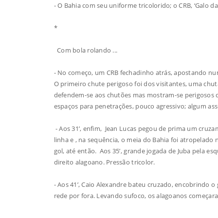
- O Bahia com seu uniforme tricolorido; o CRB, ‘Galo d
*
Com bola rolando ...
- No começo, um CRB fechadinho atrás, apostando num 
O primeiro chute perigoso foi dos visitantes, uma chu
defendem-se aos chutões mas mostram-se perigosos qu
espaços para penetrações, pouco agressivo; algum ass
- Aos 31’, enfim, Jean Lucas pegou de prima um cruza
linha e , na sequência, o meia do Bahia foi atropelado 
gol, até então. Aos 35’, grande jogada de Juba pela es
direito alagoano. Pressão tricolor.
- Aos 41’, Caio Alexandre bateu cruzado, encobrindo o g
rede por fora. Levando sufoco, os alagoanos começaram