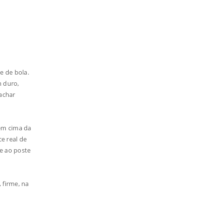
e de bola.
m duro,
achar
 em cima da
e real de
te ao poste
 firme, na