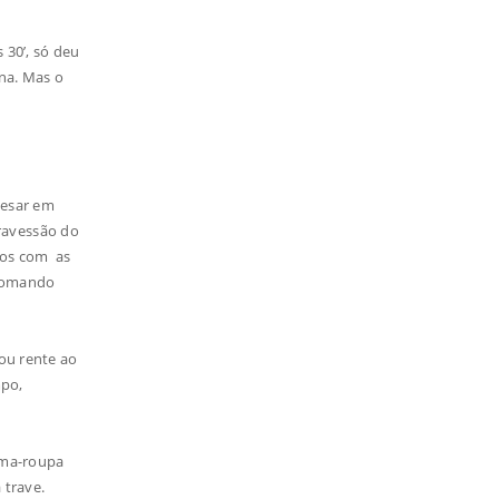
 30’, só deu
ana. Mas o
Cesar em
ravessão do
dos com as
 tomando
sou rente ao
mpo,
ima-roupa
 trave.