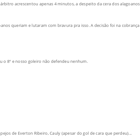
 árbitro acrescentou apenas 4 minutos, a despeito da cera dos alagoano
oanos queriam e lutaram com bravura pra isso. A decisão foi na cobrança 
deu o 8º e nosso goleiro não defendeu nenhum.
ejos de Everton Ribeiro, Cauly (apesar do gol de cara que perdeu)...