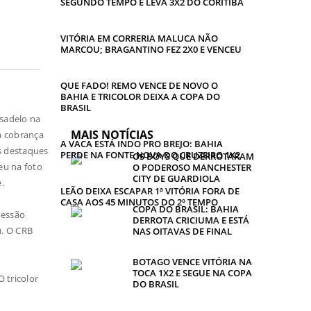
SEGUNDO TEMPO E LEVA 3X2 DO CORITIBA
VITÓRIA EM CORRERIA MALUCA NÃO
MARCOU; BRAGANTINO FEZ 2X0 E VENCEU
QUE FADO! REMO VENCE DE NOVO O
BAHIA E TRICOLOR DEIXA A COPA DO
BRASIL
esadelo na
MAIS NOTÍCIAS
a cobrança
A VACA ESTÁ INDO PRO BREJO: BAHIA
s destaques
PERDE NA FONTE NOVA DO CRUZEIRO 1X2
OS BOYS QUE DERROTARAM
eu na foto
O PODEROSO MANCHESTER
CITY DE GUARDIOLA
.
LEÃO DEIXA ESCAPAR 1ª VITÓRIA FORA DE
CASA AOS 45 MINUTOS DO 2º TEMPO
COPA DO BRASIL: BAHIA
vessão
DERROTA CRICIUMA E ESTÁ
u. O CRB
NAS OITAVAS DE FINAL
BOTAGO VENCE VITÓRIA NA
TOCA 1X2 E SEGUE NA COPA
O tricolor
DO BRASIL