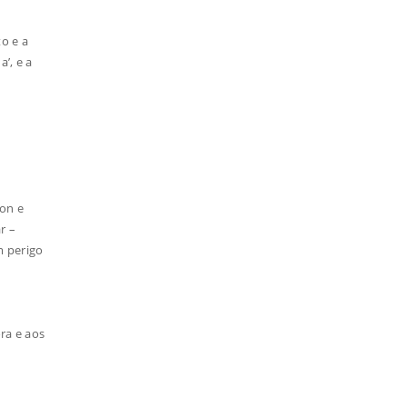
o e a
’, e a
son e
r –
m perigo
ra e aos