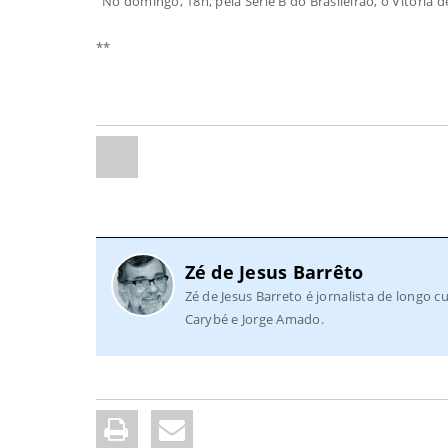
No domingo, 18h, pela Série B do Brasileirão, o Vitória 
**
Zé de Jesus Barrêto
Zé de Jesus Barreto é jornalista de longo cu
Carybé e Jorge Amado.