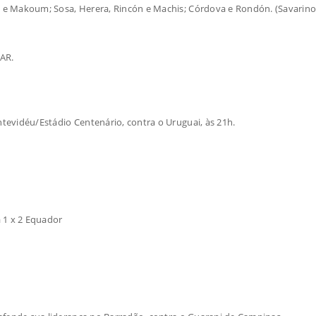
el e Makoum; Sosa, Herera, Rincón e Machis; Córdova e Rondón. (Savarino
VAR.
ntevidéu/Estádio Centenário, contra o Uruguai, às 21h.
a 1 x 2 Equador