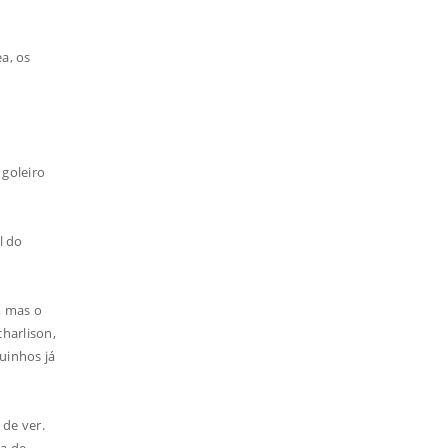
a, os
 goleiro
l do
, mas o
charlison,
uinhos já
 de ver.
da de