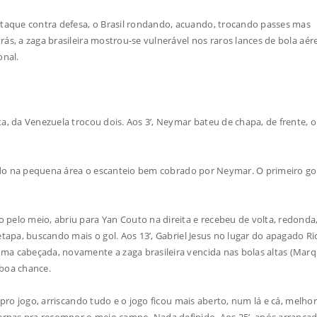
taque contra defesa, o Brasil rondando, acuando, trocando passes mas
ás, a zaga brasileira mostrou-se vulnerável nos raros lances de bola aére
onal.
a, da Venezuela trocou dois. Aos 3’, Neymar bateu de chapa, de frente, o
rando na pequena área o escanteio bem cobrado por Neymar. O primeiro go
pelo meio, abriu para Yan Couto na direita e recebeu de volta, redonda
etapa, buscando mais o gol. Aos 13’, Gabriel Jesus no lugar do apagado Ri
ma cabeçada, novamente a zaga brasileira vencida nas bolas altas (Marq
 boa chance.
pro jogo, arriscando tudo e o jogo ficou mais aberto, num lá e cá, melhor
rnas pra recompor o meio campo. Nada definido. Aos 25’, após arranca