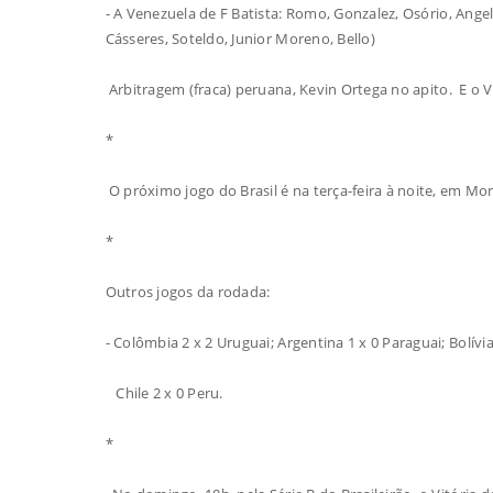
- A Venezuela de F Batista: Romo, Gonzalez, Osório, Ang
Cásseres, Soteldo, Junior Moreno, Bello)
Arbitragem (fraca) peruana, Kevin Ortega no apito. E o 
*
O próximo jogo do Brasil é na terça-feira à noite, em Mo
*
Outros jogos da rodada:
- Colômbia 2 x 2 Uruguai; Argentina 1 x 0 Paraguai; Bolívi
Chile 2 x 0 Peru.
*