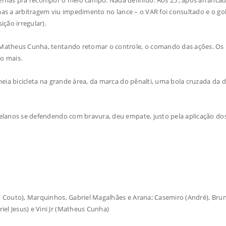
 , mas a arbitragem viu impedimento no lance – o VAR foi consultado e o gol
ção irregular).
 Matheus Cunha, tentando retomar o controle, o comando das ações. Os
o mais.
 meia bicicleta na grande área, da marca do pênalti, uma bola cruzada da d
uelanos se defendendo com bravura, deu empate, justo pela aplicação do
an Couto), Marquinhos, Gabriel Magalhães e Arana; Casemiro (André), Bru
el Jesus) e Vini Jr (Matheus Cunha)