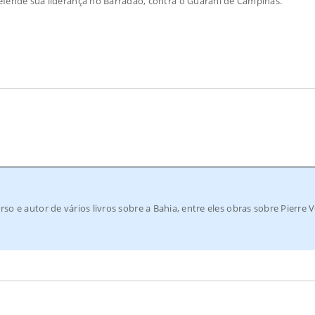
defende sua liderança no Barradão, contra o Guarani de Campinas.
rso e autor de vários livros sobre a Bahia, entre eles obras sobre Pierre V