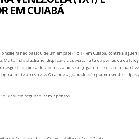
R EM CUIABÁ
brasileira não passou de um empate (1 x 1), em Cuiabá, contra a aguerr
 Muito individualismo, displicência às vezes, falta de pernas ou de fôle
de desgosto na beira do campo; como se os jogadores em campo não tiv
jogo à frente do escrete. O calor e o gramado não podem ser desculpas 
o; o Brasil em segundo, com 7 pontos.
ira do Brasil; e o dia da Criança. Noite no Brasil Central.