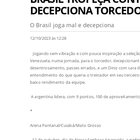
DECEPCIONA TORCEDO
O Brasil joga mal e decepciona
12/10/2023 às 12:28
Jogando sem vibração e com pouca inspiração a seleção 
Venezuela, numa jornada, para o torcedor, decepcionante.
desentrosamento, passes errados, e um Diniz com cara 
entendimento do que queria o treinador em seu terceiro 
baixo rendimento da equipe.
A argentina lidera, com 9 pontos, 100 de aproveitament
*
Arena Pantanal/Cuiabá/Mato Grosso
- 12 de outubro, dia de Nossa Senhora Aparecida, a padroe