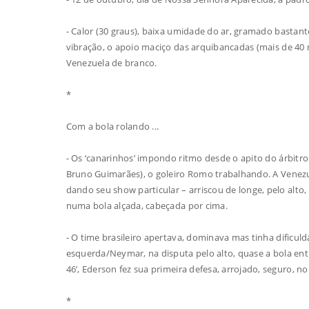
- Calor (30 graus), baixa umidade do ar, gramado bastan
vibração, o apoio maciço das arquibancadas (mais de 40 mil
Venezuela de branco.
*
Com a bola rolando ...
- Os ‘canarinhos’ impondo ritmo desde o apito do árbitro
Bruno Guimarães), o goleiro Romo trabalhando. A Venezue
dando seu show particular – arriscou de longe, pelo alt
numa bola alçada, cabeçada por cima.
- O time brasileiro apertava, dominava mas tinha dificuld
esquerda/Neymar, na disputa pelo alto, quase a bola entr
46’, Ederson fez sua primeira defesa, arrojado, seguro, 
*