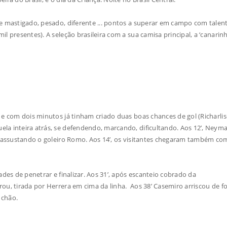
te mastigado, pesado, diferente ... pontos a superar em campo com talent
 presentes). A seleção brasileira com a sua camisa principal, a ‘canarinha
 e com dois minutos já tinham criado duas boas chances de gol (Richarli
la inteira atrás, se defendendo, marcando, dificultando. Aos 12’, Neyma
o, assustando o goleiro Romo. Aos 14’, os visitantes chegaram também co
ades de penetrar e finalizar. Aos 31’, após escanteio cobrado da
ou, tirada por Herrera em cima da linha. Aos 38’ Casemiro arriscou de fo
no chão.