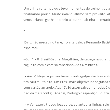
Um primeiro tempo que teve momentos de treino, tipo a
finalizando pouco. Muito individualismo sem proveito. Atr
venezuelanos ganhando pelo alto. Um babinha internaci
*
Diniz não mexeu no time, no intervalo; a Fernando Batist
espalmou.
- Gol! 1 x 0 Brasil! Gabriel Magalhães, de cabeça, esco
zagueiro com a camisa canarinho. Aos 4 minutos.
- Aos 7’, Neymar puxou bem o contragolpe, desbravando 
tiro saiu muito alto. Um Brasil mais objetivo na segunda 
com cartão amarelo. Aos 16’, Ederson salvou no rodapé u
não dá mais conta) . Aos 19’, Rodrygo desperdiçou outra
- A Venezuela trocou jogadores, adiantou as linhas, saiu 
Neymar dava sinais de cansaço, perdendo passes, sem pe