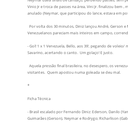
Vinio Jr e troca de passes na área, Vini Jr. finalizou bem
anulado (Neymar, que participou do lance, estava em posi
Por volta dos 30 minutos, Diniz lançou André, Gerson e
Venezuelanos pareciam mais inteiros em campo, corrend
- Gol! 1 x 1 Venezuela, Bello, aos 39’, pegando de voleio/
Savarino, acertando o canto. Um golaço! E justo.
Aquela pressão final brasileira, no desespero, os venez
visitantes. Quem apostou numa goleada se deu mal.
*
Ficha Técnica
- Brasil escalado por Fernando Diniz: Ederson, Danilo (Y
Guimarães (Gerson), Neymar e Rodrygo; Richarlison (Gabri