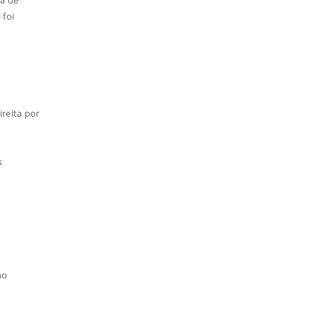
 foi
ireita por
s
no