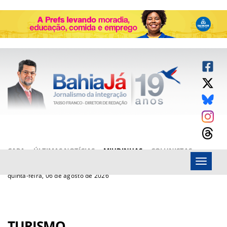
CAPA
ÚLTIMAS NOTÍCIAS
MIUDINHAS
COLUNISTAS
Menu
ARTIGOS
BAHIAJÁ VÍDEOS
FALE CONOSCO
quinta-feira, 06 de agosto de 2026
TURISMO