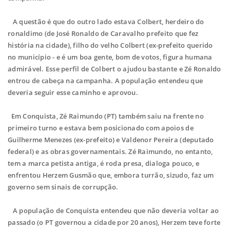
A questão é que do outro lado estava Colbert, herdeiro do
ronaldimo (de José Ronaldo de Caravalho prefeito que fez
história na cidade), filho do velho Colbert (ex-prefeito querido
no município - e é um boa gente, bom de votos, figura humana
admirável. Esse perfil de Colbert o ajudou bastante e Zé Ronaldo
entrou de cabeça na campanha. A população entendeu que
deveria seguir esse caminho e aprovou.
Em Conquista, Zé Raimundo (PT) também saiu na frente no
primeiro turno e estava bem posicionado com apoios de
Guilherme Menezes (ex-prefeito) e Valdenor Pereira (deputado
federal) e as obras governamentais. Zé Raimundo, no entanto,
tem a marca petista antiga, é roda presa, dialoga pouco, e
enfrentou Herzem Gusmão que, embora turrão, sizudo, faz um
governo sem sinais de corrupção.
A população de Conquista entendeu que não deveria voltar ao
passado (o PT governou a cidade por 20 anos), Herzem teve forte