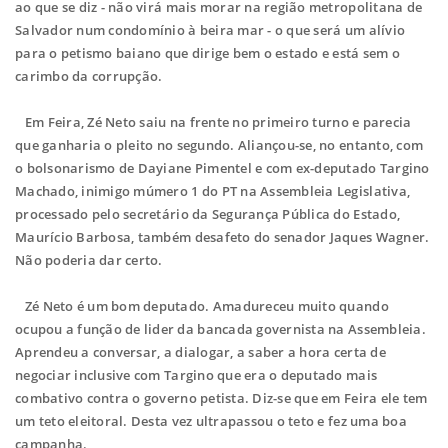
ao que se diz - não virá mais morar na região metropolitana de
Salvador num condomínio à beira mar - o que será um alívio
para o petismo baiano que dirige bem o estado e está sem o
carimbo da corrupção.
Em Feira, Zé Neto saiu na frente no primeiro turno e parecia
que ganharia o pleito no segundo. Aliançou-se, no entanto, com
o bolsonarismo de Dayiane Pimentel e com ex-deputado Targino
Machado, inimigo múmero 1 do PT na Assembleia Legislativa,
processado pelo secretário da Segurança Pública do Estado,
Maurício Barbosa, também desafeto do senador Jaques Wagner.
Não poderia dar certo.
Zé Neto é um bom deputado. Amadureceu muito quando
ocupou a função de lider da bancada governista na Assembleia.
Aprendeu a conversar, a dialogar, a saber a hora certa de
negociar inclusive com Targino que era o deputado mais
combativo contra o governo petista. Diz-se que em Feira ele tem
um teto eleitoral. Desta vez ultrapassou o teto e fez uma boa
campanha.