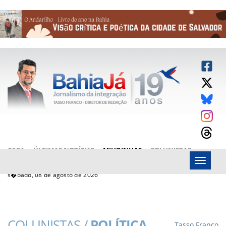
CAPA
ÚLTIMAS NOTÍCIAS
MIUDINHAS
COLUNISTAS
Menu
ARTIGOS
BAHIAJÁ VÍDEOS
FALE CONOSCO
s�bado, 08 de agosto de 2026
COLUNISTAS /
POLÍTICA
Tasso Franco