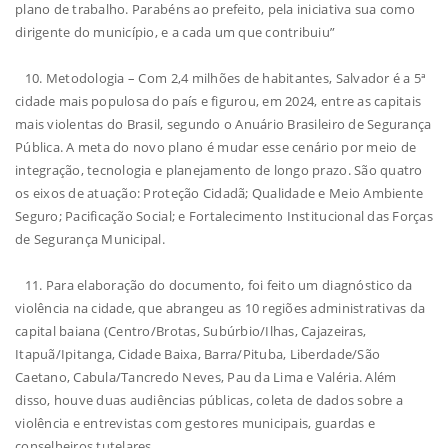
plano de trabalho. Parabéns ao prefeito, pela iniciativa sua como
dirigente do município, e a cada um que contribuiu”
10. Metodologia – Com 2,4 milhões de habitantes, Salvador é a 5ª
cidade mais populosa do país e figurou, em 2024, entre as capitais
mais violentas do Brasil, segundo o Anuário Brasileiro de Segurança
Pública. A meta do novo plano é mudar esse cenário por meio de
integração, tecnologia e planejamento de longo prazo. São quatro
os eixos de atuação: Proteção Cidadã; Qualidade e Meio Ambiente
Seguro; Pacificação Social; e Fortalecimento Institucional das Forças
de Segurança Municipal.
11. Para elaboração do documento, foi feito um diagnóstico da
violência na cidade, que abrangeu as 10 regiões administrativas da
capital baiana (Centro/Brotas, Subúrbio/Ilhas, Cajazeiras,
Itapuã/Ipitanga, Cidade Baixa, Barra/Pituba, Liberdade/São
Caetano, Cabula/Tancredo Neves, Pau da Lima e Valéria. Além
disso, houve duas audiências públicas, coleta de dados sobre a
violência e entrevistas com gestores municipais, guardas e
conselheiros tutelares.