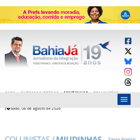
CAPA
ÚLTIMAS NOTÍCIAS
MIUDINHAS
COLUNISTAS
Menu
ARTIGOS
BAHIAJÁ VÍDEOS
FALE CONOSCO
s�bado, 08 de agosto de 2026
COLUNISTAS /
MIUDINHAS
Tasso Franco