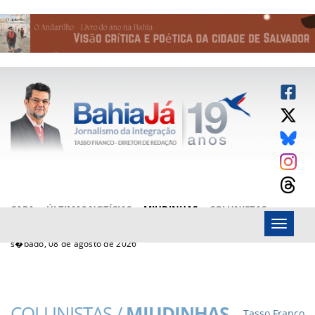
CAPA
ÚLTIMAS NOTÍCIAS
MIUDINHAS
COLUNISTAS
Menu
ARTIGOS
BAHIAJÁ VÍDEOS
FALE CONOSCO
s�bado, 08 de agosto de 2026
COLUNISTAS /
MIUDINHAS
Tasso Franco