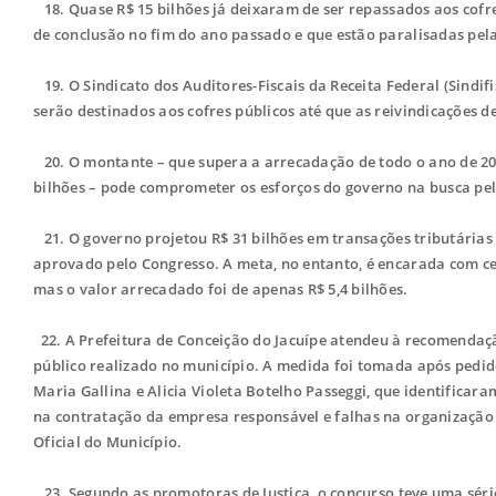
18. Quase R$ 15 bilhões já deixaram de ser repassados aos cofre
de conclusão no fim do ano passado e que estão paralisadas pela
19. O Sindicato dos Auditores-Fiscais da Receita Federal (Sindi
serão destinados aos cofres públicos até que as reivindicações de
20. O montante – que supera a arrecadação de todo o ano de 20
bilhões – pode comprometer os esforços do governo na busca pelo
21. O governo projetou R$ 31 bilhões em transações tributárias 
aprovado pelo Congresso. A meta, no entanto, é encarada com cet
mas o valor arrecadado foi de apenas R$ 5,4 bilhões.
22. A Prefeitura de Conceição do Jacuípe atendeu à recomendaçã
público realizado no município. A medida foi tomada após pedi
Maria Gallina e Alicia Violeta Botelho Passeggi, que identificar
na contratação da empresa responsável e falhas na organização 
Oficial do Município.
23. Segundo as promotoras de Justiça, o concurso teve uma séri