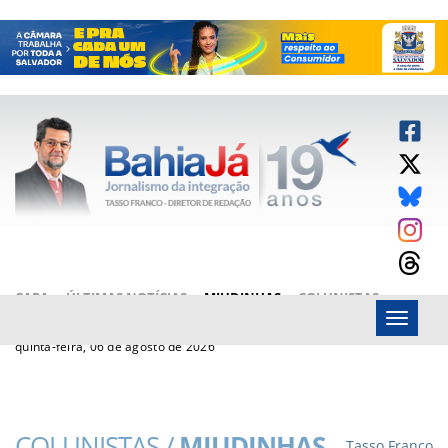
CAPA
ÚLTIMAS NOTÍCIAS
MIUDINHAS
COLUNISTAS
Menu
ARTIGOS
BAHIAJÁ VÍDEOS
FALE CONOSCO
quinta-feira, 06 de agosto de 2026
COLUNISTAS /
MIUDINHAS
Tasso Franco