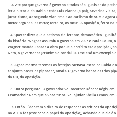
3. Até porque governo é governo e todos são iguais os do petism
ler a história da Bahia desde Luis Vianna (o pai), Severino Vieira,
juracicismo, ao segundo vianismo e ao carlismo de ACM e agora a
meus; segundo, os meus; terceiro, os meus. A oposição, ferro na 
4. Querer dizer que o petismo é diferente, democrático, igualitá
da história. Wagner assumiu o governo em 2007 e Paulo Souto, o
Wagner mandou parar a obra poque o prefeito era oposição (José 
Neto, o governador Jerônimo a concluiiu. Esse é só um exemplo e
5. Agora mesmo teremos os festejos carnavalescos na Bahia e o 
conjunta nos trios pipocas? Jamais. O governo banca os trios pi
da UB, da oposição.
6. Outra pergunta: O goverador vai socorrer Débore Régis, em 
Gramachoi? Nem que a vaca tussa. Vai ajudar Sheila Lemos, em C
7. Então, Éden tem o direito de responder as criticas da oposi
na ALBA faz (este sabe o papel da oposição), achando que ele é 