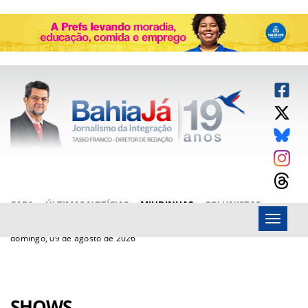
CAPA
ÚLTIMAS NOTÍCIAS
MIUDINHAS
COLUNISTAS
Menu
ARTIGOS
BAHIAJÁ VÍDEOS
FALE CONOSCO
domingo, 09 de agosto de 2026
SHOWS