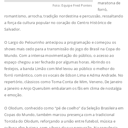
maratona de
Foto: Equipe Fred Pontes
forró,
romantismo, arrocha, tradição nordestina e percussão, ressaltando
a força da cultura popular no coração do Centro Histórico de
Salvador.
O Largo do Pelourinho antecipou a programação e começou os
shows mais cedo para a transmissão do jogo do Brasil na Copa do
Mundo. Com a intensa movimentação do público, o acesso ao
espaço chegou a ser fechado por algumas horas. Abrindo os
festejos, a banda Limão com Mel levou ao público o melhor do
forró romântico, com os vocais de Edson Lima e Adma Andrade. No
repertório, clássicos como Toma Conta de Mim, Veneno, De Janeiro
a Janeiro e Anjo Querubim embalaram os fãs em clima de nostalgia
e emoção.
O Olodum, conhecido como “pé de coelho” da Seleção Brasileira em
Copas do Mundo, também marcou presença com a tradicional
Torcida do Olodum, reforçando a união entre futebol, música e
cultura afro-baiana, com a força da sua percussão. Na sequência,