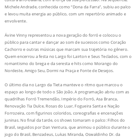
Michele Andrade, conhecida como “Dona da Farra”, subiu ao palco
e levou muita energia ao público, com um repertório animado e
envolvente.
Ávine Vinny representou a nova geração do forró e colocou o
público para cantar e dançar ao som de sucessos como Coração
Cachorro e outras músicas que marcam sua trajetória no gênero.
Quem encerrou a festa no Largo foi Lairton e Seus Teclados, com o
romantismo do brega e da seresta e hits como Morango do
Nordeste, Amigo Seu, Dormi na Praça e Fonte de Desejos.
O último dia no Largo da Tieta manteve o ritmo que marcou o
espaço ao longo de todo o São João. A programação abriu com as
quadrilhas Forró Tremendão, Império do Forró, Asa Branca,
Renovação Tia Dulce, Rosas do Luar, Fogueira Santa e Nação
Forrozeira, com figurinos coloridos, coreografias e encenações
juninas. No final da tarde, os shows tomaram o palco: Filhos do
Brasil, seguidos por Dan Ventura, que animou o público durante o
jogo do Brasil, Benzadeus, Lukas Miranda, Oswaldinho Dr. da