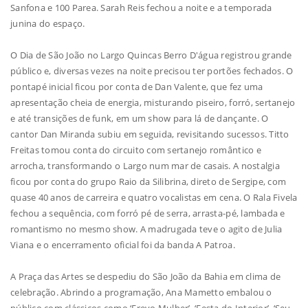
Sanfona e 100 Parea. Sarah Reis fechou a noite e a temporada
junina do espaço.
O Dia de São João no Largo Quincas Berro D'água registrou grande
público e, diversas vezes na noite precisou ter portões fechados. O
pontapé inicial ficou por conta de Dan Valente, que fez uma
apresentação cheia de energia, misturando piseiro, forró, sertanejo
e até transições de funk, em um show para lá de dançante. O
cantor Dan Miranda subiu em seguida, revisitando sucessos. Titto
Freitas tomou conta do circuito com sertanejo romântico e
arrocha, transformando o Largo num mar de casais. A nostalgia
ficou por conta do grupo Raio da Silibrina, direto de Sergipe, com
quase 40 anos de carreira e quatro vocalistas em cena. O Rala Fivela
fechou a sequência, com forró pé de serra, arrasta-pé, lambada e
romantismo no mesmo show. A madrugada teve o agito de Julia
Viana e o encerramento oficial foi da banda A Patroa.
A Praça das Artes se despediu do São João da Bahia em clima de
celebração. Abrindo a programação, Ana Mametto embalou o