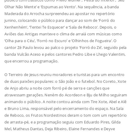
público com clássicos como ‘Frevo Mulher’, ‘Festa do Interior’, ‘Seu
Olhar Não Mente’ e ‘Espumas ao Vento’. Na sequência, a banda
Maderada do Arrocha surpreendeu ao apostar no repertório
junino, colocando o público para dançar ao som de ‘Forró do
Xenhenhém’, ‘Tentei Te Esquecer’ e ‘Sala de Reboco’. Depois, o
Aviões das Antigas manteve o clima de arraiá com músicas como
‘Olha para o Céu’, ‘Forró no Escuro’ e ‘Olhinhos de Fogueira’. O
cantor Zé Paulo levou ao palco o projeto ‘Forró do Zé’, seguido pela
banda Vulcão Aceso e pelos cantores Pedro Libe e Lhego Valentim,
que encerrou a programação.
O Terreiro de Jesus reuniu moradores e turistas para um encontro
de duas paixões populares: o São João e o futebol. No Coreto, Xote
de Anjo abriu a noite com forró pé de serra e canções que
atravessam gerações. Neném do Acordeon e Bju de Milho seguiram
animando o público. A noite contou ainda com Tire Xote, Abel e Alê
e Bruno Lima, responsável pelo encerramento do espaço. Na Sala
de Reboco, os Frutos Nordestinos deram o tom com um repertório
de arrasta-pé, e a programação seguiu com Eduardo Pires, Gilda
Mel, Matheus Dantas, Deja Ribeiro, Elaine Fernandes e Deyve