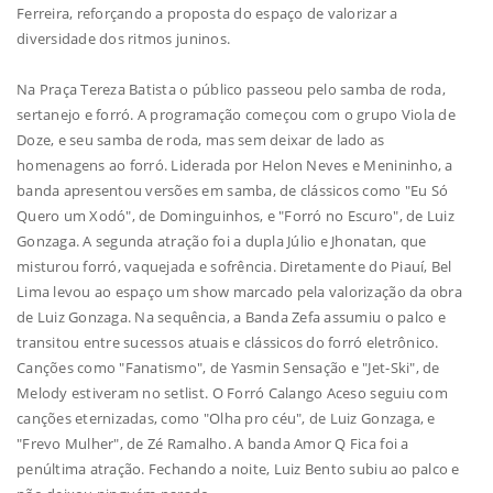
Ferreira, reforçando a proposta do espaço de valorizar a
diversidade dos ritmos juninos.
Na Praça Tereza Batista o público passeou pelo samba de roda,
sertanejo e forró. A programação começou com o grupo Viola de
Doze, e seu samba de roda, mas sem deixar de lado as
homenagens ao forró. Liderada por Helon Neves e Menininho, a
banda apresentou versões em samba, de clássicos como "Eu Só
Quero um Xodó", de Dominguinhos, e "Forró no Escuro", de Luiz
Gonzaga. A segunda atração foi a dupla Júlio e Jhonatan, que
misturou forró, vaquejada e sofrência. Diretamente do Piauí, Bel
Lima levou ao espaço um show marcado pela valorização da obra
de Luiz Gonzaga. Na sequência, a Banda Zefa assumiu o palco e
transitou entre sucessos atuais e clássicos do forró eletrônico.
Canções como "Fanatismo", de Yasmin Sensação e "Jet-Ski", de
Melody estiveram no setlist. O Forró Calango Aceso seguiu com
canções eternizadas, como "Olha pro céu", de Luiz Gonzaga, e
"Frevo Mulher", de Zé Ramalho. A banda Amor Q Fica foi a
penúltima atração. Fechando a noite, Luiz Bento subiu ao palco e