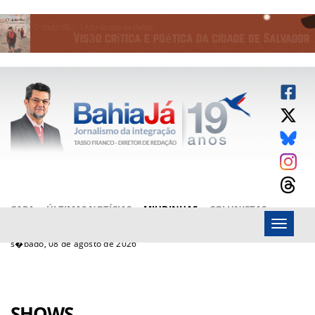
CAPA
ÚLTIMAS NOTÍCIAS
MIUDINHAS
COLUNISTAS
Menu
ARTIGOS
BAHIAJÁ VÍDEOS
FALE CONOSCO
s�bado, 08 de agosto de 2026
SHOWS