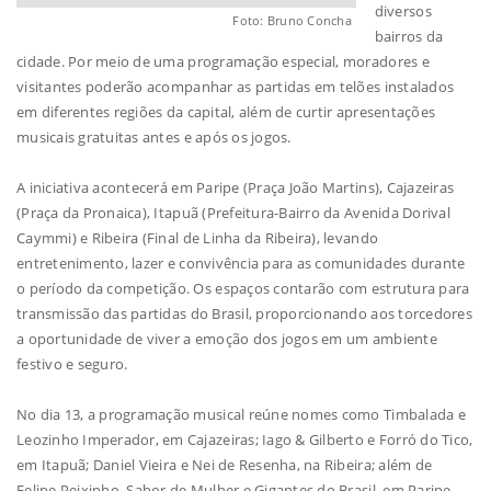
diversos
Foto: Bruno Concha
bairros da
cidade. Por meio de uma programação especial, moradores e
visitantes poderão acompanhar as partidas em telões instalados
em diferentes regiões da capital, além de curtir apresentações
musicais gratuitas antes e após os jogos.
A iniciativa acontecerá em Paripe (Praça João Martins), Cajazeiras
(Praça da Pronaica), Itapuã (Prefeitura-Bairro da Avenida Dorival
Caymmi) e Ribeira (Final de Linha da Ribeira), levando
entretenimento, lazer e convivência para as comunidades durante
o período da competição. Os espaços contarão com estrutura para
transmissão das partidas do Brasil, proporcionando aos torcedores
a oportunidade de viver a emoção dos jogos em um ambiente
festivo e seguro.
No dia 13, a programação musical reúne nomes como Timbalada e
Leozinho Imperador, em Cajazeiras; Iago & Gilberto e Forró do Tico,
em Itapuã; Daniel Vieira e Nei de Resenha, na Ribeira; além de
Felipe Peixinho, Sabor de Mulher e Gigantes do Brasil, em Paripe.