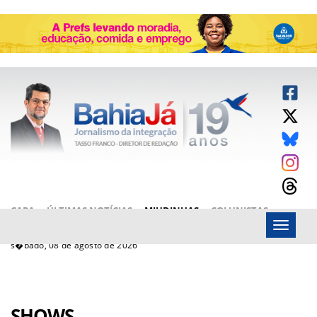
CAPA
ÚLTIMAS NOTÍCIAS
MIUDINHAS
COLUNISTAS
Menu
ARTIGOS
BAHIAJÁ VÍDEOS
FALE CONOSCO
s�bado, 08 de agosto de 2026
SHOWS