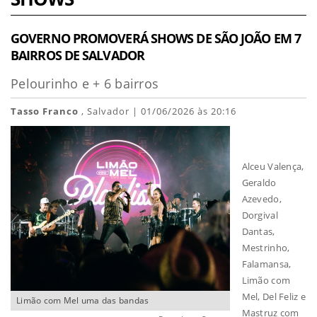
GOVERNO PROMOVERÁ SHOWS DE SÃO JOÃO EM 7
BAIRROS DE SALVADOR
Pelourinho e + 6 bairros
Tasso Franco
, Salvador | 01/06/2026 às 20:16
Alceu Valença,
Geraldo
Azevedo,
Dorgival
Dantas,
Mestrinho,
Falamansa,
Limão com
Mel, Del Feliz e
Limão com Mel uma das bandas
Mastruz com