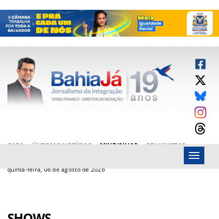
CAPA
ÚLTIMAS NOTÍCIAS
MIUDINHAS
COLUNISTAS
Menu
ARTIGOS
BAHIAJÁ VÍDEOS
FALE CONOSCO
quinta-feira, 06 de agosto de 2026
SHOWS