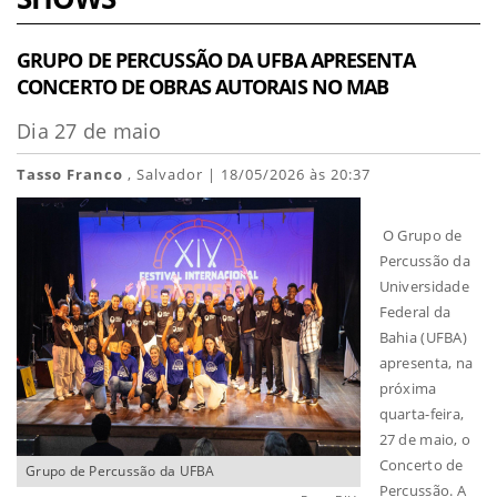
GRUPO DE PERCUSSÃO DA UFBA APRESENTA
CONCERTO DE OBRAS AUTORAIS NO MAB
Dia 27 de maio
Tasso Franco
, Salvador | 18/05/2026 às 20:37
O Grupo de
Percussão da
Universidade
Federal da
Bahia (UFBA)
apresenta, na
próxima
quarta-feira,
27 de maio, o
Concerto de
Grupo de Percussão da UFBA
Percussão. A