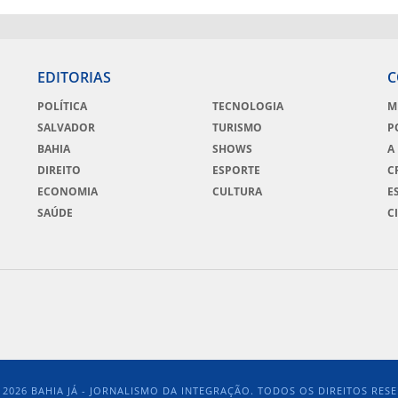
EDITORIAS
C
POLÍTICA
TECNOLOGIA
M
SALVADOR
TURISMO
P
BAHIA
SHOWS
A
DIREITO
ESPORTE
C
ECONOMIA
CULTURA
E
SAÚDE
C
- 2026 BAHIA JÁ - JORNALISMO DA INTEGRAÇÃO. TODOS OS DIREITOS RES