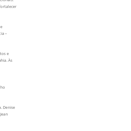
ortalecer
de
ia –
tos e
hia. Às
lho
a. Denise
 Jean