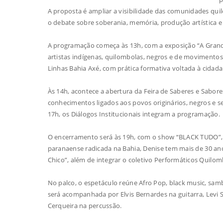
A proposta é ampliar a visibilidade das comunidades qui
o debate sobre soberania, memória, produção artística e p
A programação começa às 13h, com a exposição “A Grande
artistas indígenas, quilombolas, negros e de movimentos
Linhas Bahia Axé, com prática formativa voltada à cidada
Às 14h, acontece a abertura da Feira de Saberes e Sabore
conhecimentos ligados aos povos originários, negros e se
17h, os Diálogos Institucionais integram a programação.
O encerramento será às 19h, com o show “BLACK TUDO”, 
paranaense radicada na Bahia, Denise tem mais de 30 an
Chico”, além de integrar o coletivo Performáticos Quilom
No palco, o espetáculo reúne Afro Pop, black music, sam
será acompanhada por Elvis Bernardes na guitarra, Levi S
Cerqueira na percussão.