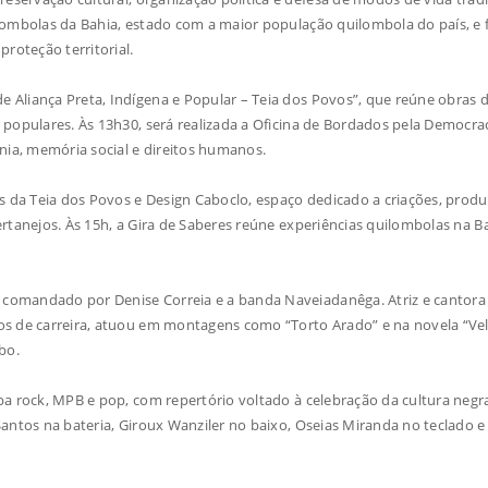
lombolas da Bahia, estado com a maior população quilombola do país, e f
roteção territorial.
 Aliança Preta, Indígena e Popular – Teia dos Povos”, que reúne obras 
 populares. Às 13h30, será realizada a Oficina de Bordados pela Democrac
nia, memória social e direitos humanos.
s da Teia dos Povos e Design Caboclo, espaço dedicado a criações, produ
rtanejos. Às 15h, a Gira de Saberes reúne experiências quilombolas na Ba
comandado por Denise Correia e a banda Naveiadanêga. Atriz e cantora
os de carreira, atuou em montagens como “Torto Arado” e na novela “Ve
bo.
ba rock, MPB e pop, com repertório voltado à celebração da cultura negr
antos na bateria, Giroux Wanziler no baixo, Oseias Miranda no teclado e