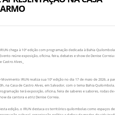
 CARMO
IRUN chega à 10ª edição com programação dedicada à Bahia Quilombol
Evento reúne exposição, oficina, feira, debates e show de Denise Correia
e Castro Alves_
 Movimento IRUN realiza sua 10ª edição no dia 17 de maio de 2026, a par
3h, na Casa de Castro Alves, em Salvador, com o tema Bahia Quilombola.
rogramação terá exposição, oficina, feira de saberes e sabores, rodas de 
how da cantora e atriz Denise Correia.
esta edição, o IRUN destaca os territórios quilombolas como espaços de
reservação cultural, organização política e defesa de modos de vida tradi