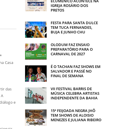
ECUMÊNICO ACONTECE NA
IGREJA ROSÁRIO DOS
PRETOS
FESTA PARA SANTA DULCE
TEM TUCA FERNANDES,
BUJA E JUNHO CHU
OLODUM FAZ ENSAIO
PREPARATÓRIO PARA O
CARNAVAL DE 2027
a*
 na Casa
É O TACHAN FAZ SHOWS EM
SALVADOR E PASSÉ NO
FINAL DE SEMANA
VII FESTIVAL BARRIS DE
tir das
MÚSICA CELEBRA ARTISTAS
 A
INDEPENDENTE DA BAHIA
diálogo e
15ª FEIJOADA NEGRA JHÔ
TEM SHOWS DE ALOISIO
MENEZES E JULIANA RIBEIRO
cionais.