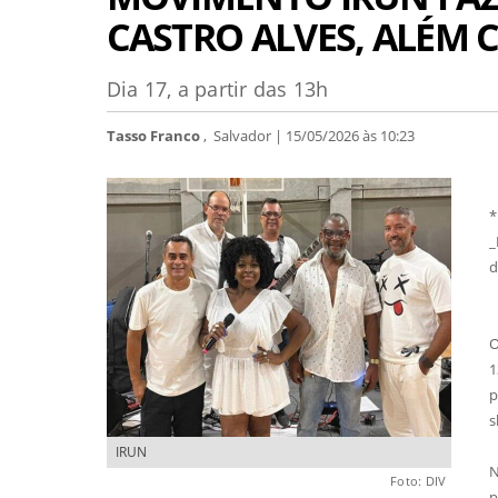
CASTRO ALVES, ALÉM
Dia 17, a partir das 13h
Tasso Franco
, Salvador | 15/05/2026 às 10:23
*
_
d
O
1
p
s
IRUN
N
Foto: DIV
p