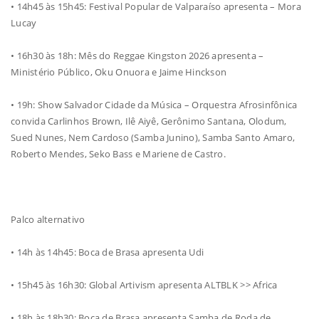
• 14h45 às 15h45: Festival Popular de Valparaíso apresenta – Mora
Lucay
• 16h30 às 18h: Mês do Reggae Kingston 2026 apresenta –
Ministério Público, Oku Onuora e Jaime Hinckson
• 19h: Show Salvador Cidade da Música – Orquestra Afrosinfônica
convida Carlinhos Brown, Ilê Aiyê, Gerônimo Santana, Olodum,
Sued Nunes, Nem Cardoso (Samba Junino), Samba Santo Amaro,
Roberto Mendes, Seko Bass e Mariene de Castro.
Palco alternativo
• 14h às 14h45: Boca de Brasa apresenta Udi
• 15h45 às 16h30: Global Artivism apresenta ALTBLK >> Africa
• 18h às 18h30: Boca de Brasa apresenta Samba de Roda de