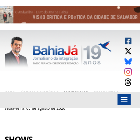
CAPA
ÚLTIMAS NOTÍCIAS
MIUDINHAS
COLUNISTAS
Menu
ARTIGOS
BAHIAJÁ VÍDEOS
FALE CONOSCO
sexta-feira, 07 de agosto de 2026
SHOWS