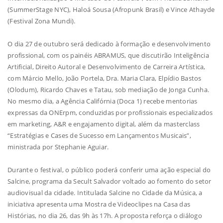
(SummerStage NYC), Haloá Sousa (Afropunk Brasil) e Vince Athayde
(Festival Zona Mundi).
O dia 27 de outubro será dedicado à formação e desenvolvimento
profissional, com os painéis ABRAMUS, que discutirão Inteligência
Artificial, Direito Autoral e Desenvolvimento de Carreira Artística,
com Márcio Mello, João Portela, Dra. Maria Clara, Elpídio Bastos
(Olodum), Ricardo Chaves e Tatau, sob mediação de Jonga Cunha.
No mesmo dia, a Agência Califórnia (Doca 1) recebe mentorias
expressas da ONErpm, conduzidas por profissionais especializados
em marketing, A&R e engajamento digital, além da masterclass
“Estratégias e Cases de Sucesso em Lançamentos Musicais”,
ministrada por Stephanie Aguiar.
Durante o festival, o público poderá conferir uma ação especial do
Salcine, programa da Secult Salvador voltado ao fomento do setor
audiovisual da cidade. Intitulada Salcine no Cidade da Música, a
iniciativa apresenta uma Mostra de Videoclipes na Casa das
Histórias, no dia 26, das 9h às 17h. A proposta reforça o diálogo