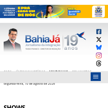
CAPA
ÚLTIMAS NOTÍCIAS
MIUDINHAS
COLUNISTAS
Menu
ARTIGOS
BAHIAJÁ VÍDEOS
FALE CONOSCO
segunda-feira, 10 de agosto de 2026
SHOWS