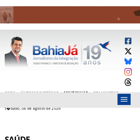
CAPA
ÚLTIMAS NOTÍCIAS
MIUDINHAS
COLUNISTAS
Menu
ARTIGOS
BAHIAJÁ VÍDEOS
FALE CONOSCO
s�bado, 08 de agosto de 2026
SAÚDE