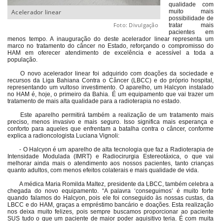
qualidade com
Acelerador linear
muito mais
possibilidade de
Foto: Divulgação
tratar mais
pacientes em
menos tempo. A inauguração do deste acelerador linear representa um
marco no tratamento do câncer no Estado, reforçando o compromisso do
HAM em oferecer atendimento de excelência e acessível a toda a
população.
O novo acelerador linear foi adquirido com doações da sociedade e
recursos da Liga Bahiana Contra o Câncer (LBCC) e do próprio hospital,
representando um vultoso investimento. O aparelho, um Halcyon instalado
no HAM é, hoje, o primeiro da Bahia. É um equipamento que vai trazer um
tratamento de mais alta qualidade para a radioterapia no estado.
Este aparelho permitirá também a realização de um tratamento mais
preciso, menos invasivo e mais seguro. Isso significa mais esperança e
conforto para aqueles que enfrentam a batalha contra o câncer, conforme
explica a radioncologista Luciana Vignoli:
- O Halcyon é um aparelho de alta tecnologia que faz a Radioterapia de
Intensidade Modulada (IMRT) e Radiocirurgia Estereotáxica, o que vai
melhorar ainda mais o atendimento aos nossos pacientes, tanto crianças
quanto adultos, com menos efeitos colaterais e mais qualidade de vida.
A médica Maria Romilda Maltez, presidente da LBCC, também celebra a
chegada do novo equipamento. “A palavra ‘conseguimos’ é muito forte
quando falamos do Halcyon, pois ele foi conseguido às nossas custas, da
LBCC e do HAM, graças a empréstimo bancário e doações. Esta realização
nos deixa muito felizes, pois sempre buscamos proporcionar ao paciente
SUS tudo o que um paciente de maior poder aquisitivo teria. É com muita