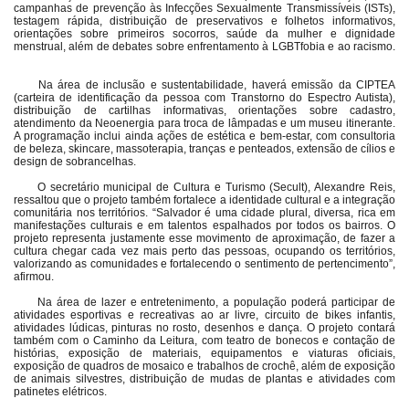
campanhas de prevenção às Infecções Sexualmente Transmissíveis (ISTs),
testagem rápida, distribuição de preservativos e folhetos informativos,
orientações sobre primeiros socorros, saúde da mulher e dignidade
menstrual, além de debates sobre enfrentamento à LGBTfobia e ao racismo.
Na área de inclusão e sustentabilidade, haverá emissão da CIPTEA
(carteira de identificação da pessoa com Transtorno do Espectro Autista),
distribuição de cartilhas informativas, orientações sobre cadastro,
atendimento da Neoenergia para troca de lâmpadas e um museu itinerante.
A programação inclui ainda ações de estética e bem-estar, com consultoria
de beleza, skincare, massoterapia, tranças e penteados, extensão de cílios e
design de sobrancelhas.
O secretário municipal de Cultura e Turismo (Secult), Alexandre Reis,
ressaltou que o projeto também fortalece a identidade cultural e a integração
comunitária nos territórios. “Salvador é uma cidade plural, diversa, rica em
manifestações culturais e em talentos espalhados por todos os bairros. O
projeto representa justamente esse movimento de aproximação, de fazer a
cultura chegar cada vez mais perto das pessoas, ocupando os territórios,
valorizando as comunidades e fortalecendo o sentimento de pertencimento”,
afirmou.
Na área de lazer e entretenimento, a população poderá participar de
atividades esportivas e recreativas ao ar livre, circuito de bikes infantis,
atividades lúdicas, pinturas no rosto, desenhos e dança. O projeto contará
também com o Caminho da Leitura, com teatro de bonecos e contação de
histórias, exposição de materiais, equipamentos e viaturas oficiais,
exposição de quadros de mosaico e trabalhos de crochê, além de exposição
de animais silvestres, distribuição de mudas de plantas e atividades com
patinetes elétricos.