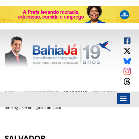
CAPA
ÚLTIMAS NOTÍCIAS
MIUDINHAS
COLUNISTAS
Menu
ARTIGOS
BAHIAJÁ VÍDEOS
FALE CONOSCO
domingo, 09 de agosto de 2026
SALVADOR