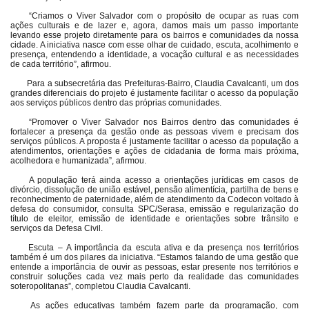
“Criamos o Viver Salvador com o propósito de ocupar as ruas com
ações culturais e de lazer e, agora, damos mais um passo importante
levando esse projeto diretamente para os bairros e comunidades da nossa
cidade. A iniciativa nasce com esse olhar de cuidado, escuta, acolhimento e
presença, entendendo a identidade, a vocação cultural e as necessidades
de cada território”, afirmou.
Para a subsecretária das Prefeituras-Bairro, Claudia Cavalcanti, um dos
grandes diferenciais do projeto é justamente facilitar o acesso da população
aos serviços públicos dentro das próprias comunidades.
“Promover o Viver Salvador nos Bairros dentro das comunidades é
fortalecer a presença da gestão onde as pessoas vivem e precisam dos
serviços públicos. A proposta é justamente facilitar o acesso da população a
atendimentos, orientações e ações de cidadania de forma mais próxima,
acolhedora e humanizada”, afirmou.
A população terá ainda acesso a orientações jurídicas em casos de
divórcio, dissolução de união estável, pensão alimentícia, partilha de bens e
reconhecimento de paternidade, além de atendimento da Codecon voltado à
defesa do consumidor, consulta SPC/Serasa, emissão e regularização do
título de eleitor, emissão de identidade e orientações sobre trânsito e
serviços da Defesa Civil.
Escuta – A importância da escuta ativa e da presença nos territórios
também é um dos pilares da iniciativa. “Estamos falando de uma gestão que
entende a importância de ouvir as pessoas, estar presente nos territórios e
construir soluções cada vez mais perto da realidade das comunidades
soteropolitanas”, completou Claudia Cavalcanti.
As ações educativas também fazem parte da programação, com