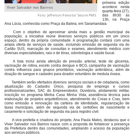
primeira edição
Viver Salvador nos Bairros
acontece nesta
quarta-feira (27),
Foto: Jefferson Peixoto/ Secom PMS
das 8h30 às
13h, na Praça
Ana Lúcia, conhecida como Praça da Baleia, em Saramandaia.
Com o objetivo de aproximar ainda mais a gestão municipal da
população, a iniciativa reúne diversos serviços públicos em um único
espaço, dentro da própria comunidade. A programação contará com uma
ampla oferta de serviços de saúde, incluindo emissão de segunda via do
Cartão SUS, marcação de consultas e exames, atendimento médico com
diversas especialidades, raio-x de tórax, odontologia e saúde bucal.
A lista inclui ainda aferição de pressão arterial, teste de glicemia,
vacinação de rotina, exceto contra dengue e BCG, campanha de vacinação
contra influenza para grupos prioritários, vacinação antirrábica, além de
doação de sangue e cadastro para doador voluntário de medula óssea.
Também serão ofertados diversos serviços sociais e de cidadania, como
atualização do Cadastro Único, pesquisa de emprego e cursos
profissionalizantes, SAC do Empreendedor, Ouvidoria, alistamento militar,
inscrição no programa Minha Casa Minha Vida, assistência técnica para
elaboração de projetos arquitetônicos, atendimento do Creas e Cras, bem
como emissão e renovação da carteira de identidade, regularização de
taxas municipais, além de segunda via de certidões de nascimento e
casamento e solicitação de segunda via para registro civil.
A vice-prefeita e criadora do projeto, Ana Paula Matos, destacou que o
Viver Salvador nos Bairros nasce com a proposta de fortalecer a presença
da Prefeitura dentro das comunidades, ampliando o acesso da população
aos serviços públicos.