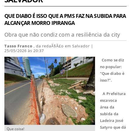
QUE DIABO É ISSO QUE A PMS FAZ NA SUBIDA PARA
ALCANÇAR MORRO IPIRANGA
Obra que não condiz com a resiliência da city
Tasso Franco
, da redaÃ§Ã£o em Salvador |
25/05/2026 às 20:37
Como se diz
no popular:
"Que diabo é
isso?".
A Prefeitura
escavoca
área da
subida da
Ladeira José
Satyro que dá
Que coisa!