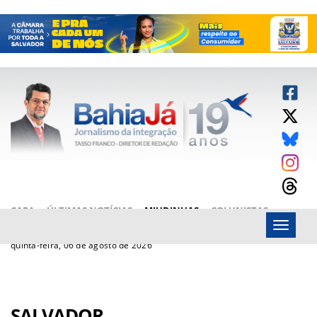
CAPA
ÚLTIMAS NOTÍCIAS
MIUDINHAS
COLUNISTAS
Menu
ARTIGOS
BAHIAJÁ VÍDEOS
FALE CONOSCO
quinta-feira, 06 de agosto de 2026
SALVADOR